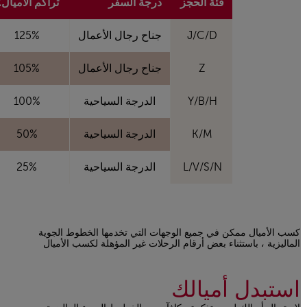
فئة الحجز
درجة السفر
تراكم الأميال٪
J/C/D
جناح رجال الأعمال
125%
Z
جناح رجال الأعمال
105%
Y/B/H
الدرجة السياحية
100%
K/M
الدرجة السياحية
50%
L/V/S/N
الدرجة السياحية
25%
كسب الأميال ممكن في جميع الوجهات التي تخدمها الخطوط الجوية
الماليزية ، باستثناء بعض أرقام الرحلات غير المؤهلة لكسب الأميال
Open in a new window
استبدل أميالك