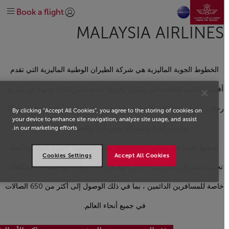
انتقل إلى الصفحة الرئيسي
الرائجة
Before travel
At the airport
Plan your trip
Discover Safar Flyer loyalty
تخطي إلى المحتوى الرئيسي
Book a flight
Extras
وجهاتنا
On-board
Special needs
Earn and spend miles
تسجيل الدخول | انضم)
explore-quicklinks-titl
MALAYSIA AIRLINES
Help & Support
Route Map
About us
Get help
Manage
Our Network
Discover Morocco
oneworld
#DREAMAFRICA #MEETMOROCCO
الخطوط الجوية الماليزية هي شركة الطيران الوطنية الماليزية التي تقدم
Business Class
Economy Class
Explore offers
Contact us
أفضل إمكانية للذهاب إلى ماليزيا وقربها. تخدم الشركة 59 وجهة عن طريق
رحلات منتظمة إلى أكبر العواصم في جنوب شرق آسيا والصين وآسيا شمال
By clicking “Accept All Cookies”, you agree to the storing of cookies on
your device to enhance site navigation, analyze site usage, and assist
وجنوب آسيا واستراليا ونيوزيلندا والمملكة المتحدة.
in our marketing efforts.
بصفتها عضوًا في تحالف
one
world، تقدم الخطوط الجوية الماليزية أيضًا
Cookies Settings
Accept All Cookies
تجربة سفر إلى أكثر من 1100 وجهة في 160 دولة ، مع امتيازات ومكافآت
خاصة للمسافرين الدائمين ، بما في ذلك الوصول إلى أكثر من 650 الصالات
في جميع أنحاء العالم.