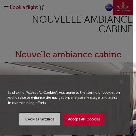
انتقل إلى الصفحة الرئيسي
الرائجة
Before travel
At the airport
Plan your trip
Discover Safar Flyer loyalty
تخطي إلى المحتوى الرئيسي
Book a flight
Extras
وجهاتنا
On-board
Special needs
Earn and spend miles
تسجيل الدخول | انضم)
explore-quicklinks-titl
NOUVELLE AMBIANCE
Help & Support
Route Map
About us
Get help
Manage
Our Network
CABINE
Discover Morocco
oneworld
#DREAMAFRICA #MEETMOROCCO
Business Class
Economy Class
Explore offers
Contact us
Nouvelle ambiance cabine
By clicking “Accept All Cookies”, you agree to the storing of cookies on
your device to enhance site navigation, analyze site usage, and assist
in our marketing efforts.
Cookies Settings
Accept All Cookies