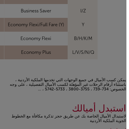
Business Saver
I/Z
Economy Flexi/Full Fare (Y)
Y
Economy Flexi
B/H/K/M
Economy Plus
L/V/S/N/Q
يمكن كسب الأميال في جميع الوجهات التي تخدمها الملكية الأردنية ،
باستثناء أرقام الرحلات غير المؤهلة لكسب الأميال التفصيلية ، على وجه
الخصوص: 734-739 ، 3755-3800 ، 5733-5742 ، …
Open in a new window
استبدل أميالك
لاستبدال الأميال الخاصة بك عن طريق حجز تذكرة مكافأة مع الخطوط
الجوية الملكية الأردنية