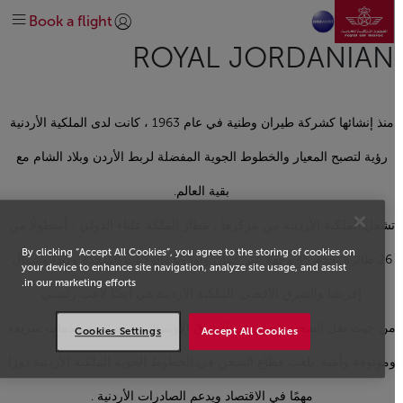
انتقل إلى الصفحة الرئيسي
الرائجة
Before travel
At the airport
Plan your trip
Discover Safar Flyer loyalty
تخطي إلى المحتوى الرئيسي
Book a flight
Extras
وجهاتنا
On-board
Special needs
Earn and spend miles
تسجيل الدخول | انضم)
explore-quicklinks-titl
ROYAL JORDANIAN
Help & Support
Route Map
About us
Get help
Manage
Our Network
Discover Morocco
oneworld
#DREAMAFRICA #MEETMOROCCO
منذ إنشائها كشركة طيران وطنية في عام 1963 ، كانت لدى الملكية الأردنية
Business Class
Economy Class
Explore offers
Contact us
رؤية لتصبح المعيار والخطوط الجوية المفضلة لربط الأردن وبلاد الشام مع
بقية العالم.
تشغل الملكية الأردنية من مركزها ، مطار الملكة علياء الدولي ، أسطولًا من
By clicking “Accept All Cookies”, you agree to the storing of cookies on
26 طائرة تخدم 45 وجهة عبر عمان وأوروبا والولايات المتحدة وكندا وشمال
your device to enhance site navigation, analyze site usage, and assist
in our marketing efforts.
إفريقيا والشرق الأقصى. الملكية الأردنية هي أيضًا لاعب رئيسي
ن حيث نقل الشحن الجوي في الشرق الأوسط ، حيث تقدم خدمات سريعة
Cookies Settings
Accept All Cookies
موثوقة وآمنة. يلعب قطاع الشحن في الخطوط الجوية الملكية الأردنية دورًا
مهمًا في الاقتصاد ويدعم الصادرات الأردنية .