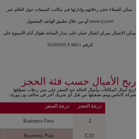
يمكن للعملاء حجز رحلاتهم وإدارتها في مكاتب المبيعات حول العالم عبر
www.rj.com أو من خلال تطبيق الهاتف المحمول.
يمكن الاتصال بمركز اتصال عمان على مدار الساعة طوال أيام الأسبوع على
الرقم +962 6 5100000.
ربح الأميال حسب فئة الحجز
اربح أميال المكافآت وأميال الحالة عند السفر على متن رحلات تسوّقها
شركة كانتاس ويتم تشغيلها من قبل أي شريك آخر في تحالف ون وورلد:
Open in a new window
درجة الحجز
درجة السفر
ك
Business Flexi
J
Business Plus
C/D