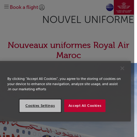
انتقل إلى الصفحة الرئيسي
الرائجة
سفر فلاير
في المطار
قبل السفر
خطط لرحلتك
تخطي إلى المحتوى الرئيسي
Book a flight
إدارة
وجهاتنا
على متن الطائرة
الاحتياجات الخاصة
كسب الأميال واستخدامها
تسجيل الدخول | انضم)
explore-quicklinks-titl
NOUVEL UNIFORME
نبذة عنا
خريطة الرحلات
المساعدة والدعم
الخدمات الإضافية
الحصول على المساعدة
شبكة خطوطنا
استكشف المغرب
تحالف عالمي oneworld (وان وورلد)
#MEETMOROCCO#DREAMAFRICA
Nouveaux uniformes Royal Air
اتصل بنا
الدرجة السياحية
استكشاف العروض
درجة رجال الأعمال
#MEETMOROCCO
Maroc
By clicking “Accept All Cookies”, you agree to the storing of cookies on
your device to enhance site navigation, analyze site usage, and assist
in our marketing efforts.
Cookies Settings
Accept All Cookies