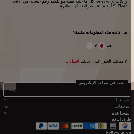
رحلات oneworld. كل ما عليه فعله هو تقديم رقم حسابه في Safar
Flyer (9 أرقام) عند شراء تذاكر الطائرة.
هل كانت هذه المعلومات مفيدة؟
نعم
لا
لا يمكنك العثور على إجابتك
اتصل بنا
ابحث في موقعنا الإلكتروني
أسفل الصفحة خريطة الموقع
نبذة عنا
الوجهات
المساعدة
طرق الدفع
Follow us on