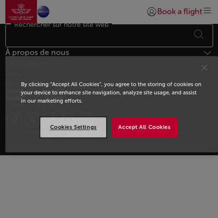
Aller à la page accueil
Saut au contenu principal
Book a flight
Se connecter | S’insc
Rechercher sur notre site web
Bas de page Plan du site
À propos de nous
Destinations
Aide
Modes de paiement
By clicking “Accept All Cookies”, you agree to the storing of cookies on
your device to enhance site navigation, analyze site usage, and assist
in our marketing efforts.
Follow us on
Cookies Settings
Accept All Cookies
Web map links
$Title.getData()
Plan du site
Conditions générales
Nos partenaires
© 2026 Royal Air Maroc. Tous les droits réservés