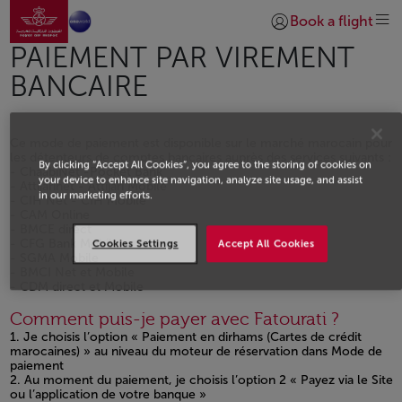
Aller à la page accueil
Saut au contenu principal
Book a flight
Se connecter | S’insc
PAIEMENT PAR VIREMENT
BANCAIRE
Ce mode de paiement est disponible sur le marché marocain pour
les détenteurs de comptes bancaires auprès des services suivants :
By clicking “Accept All Cookies”, you agree to the storing of cookies on
- ChaabiNet -Pocket Bank
your device to enhance site navigation, analyze site usage, and assist
- Attijarinet - Attijari Mobile
in our marketing efforts.
- CIH Net - CIH Mobile
- CAM Online
- BMCE direct
- CFG Bank Mobile
Cookies Settings
Accept All Cookies
- SGMA Mobile
- BMCI Net et Mobile
- CDM direct et Mobile
Comment puis-je payer avec Fatourati ?
1. Je choisis l’option « Paiement en dirhams (Cartes de crédit
marocaines) » au niveau du moteur de réservation dans Mode de
paiement
2. Au moment du paiement, je choisis l’option 2 « Payez via le Site
ou l’application de votre banque »