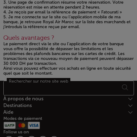
3. Une page de confirmation résume votre réservation. Votre
réservation est mise en attente pendant 2 heures.
4. Je reçois par email la référence de paiement « Fatourati »
5. Je me connecte sur le site ou l’application mobile de ma
banque, je retrouve Royal Air Maroc sur la liste des marchands et
j’introduis la référence reçue par email.
Quels avantages ?
Le paiement direct via le site ou l’application de votre banque
vous offre la possibilité de dépasser les limitations et les
problèmes des plafonds bancaires sur les cartes de crédit. Les
transactions via ce nouveau moyen de paiement peuvent dépasser
30 000 DH par transaction.
Ainsi vous pouvez effectuer vos achats en ligne en toute sécurité
quel que soit le montant.
Rechercher sur notre site web
Bas de page Plan du site
À propos de nous
Destinations
Aide
Modes de paiement
Follow us on