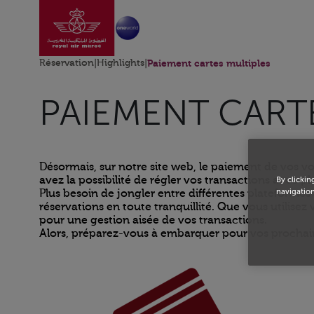
Aller à la page accu
Saut au contenu principal
Réservation
|
Highlights
|
Paiement cartes multiples
PAIEMENT CART
Désormais, sur notre site web, le paiement de vos v
avez la possibilité de régler vos transactions avec pl
By clickin
navigation
Plus besoin de jongler entre différentes plateforme
réservations en toute tranquillité. Que vous utilisez
pour une gestion aisée de vos transactions.
Alors, préparez-vous à embarquer pour vos prochain
Open in a new window