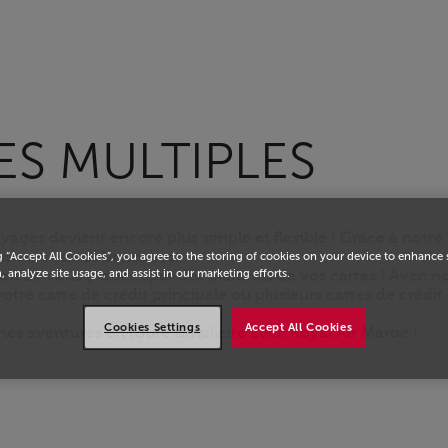
eil
ES MULTIPLES
oyages devient encore plus simple et flexible ! Grâce à no
usieurs cartes bancaires.
g “Accept All Cookies”, you agree to the storing of cookies on your device to enhance 
, analyze site usage, and assist in our marketing efforts.
s ou de vous préoccuper des plafonds de vos cartes ! Avec 
 votre carte de crédit principale ou plusieurs cartes de crédi
Cookies Settings
Accept All Cookies
es aventures en toute simplicité avec Royal Air Maroc !