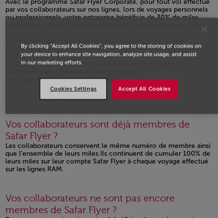
Avec le programme Safar Flyer Corporate, pour tout vol effectué
par vos collaborateurs sur nos lignes, lors de voyages personnels
ou professionnels, votre entreprise bénéficie de 30% de miles
additionnels offerts, directement versés sur votre compte Safar
Flyer Corporate !
Votre entreprise cumule donc plus rapidement des miles
By clicking “Accept All Cookies”, you agree to the storing of cookies on
convertibles en primes (billets primes, primes de surclassement..)
your device to enhance site navigation, analyze site usage, and assist
et réalise ainsi de vraies économies !
in our marketing efforts.
Nouveau : Toutes les primes Safar Flyer sur le compte SF
Corporate sont cessibles à toute personne* !
*sauf la prime excédent de bagages
Cookies Settings
Accept All Cookies
Open in a new window
Profitez-en vite, l’adhésion est gratuite !
Vos collaborateurs sont déjà membres de
Safar Flyer ?
Les collaborateurs conservent le même numéro de membre ainsi
que l’ensemble de leurs miles.Ils continuent de cumuler 100% de
leurs miles sur leur compte Safar Flyer à chaque voyage effectué
sur les lignes RAM.
Open in a new window
Vos collaborateurs ne sont pas encore
membres de Safar Flyer ?