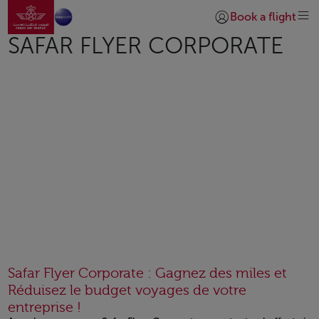
Aller à la page accueil
Saut au contenu principal
Book a flight
Se connecter | S’insc
SAFAR FLYER CORPORATE
Safar Flyer Corporate : Gagnez des miles et
Réduisez le budget voyages de votre
entreprise !