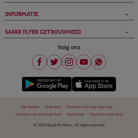
INFORMATIE
keyboard_arrow_down
SAFAR FLYER GETROUWHEID
keyboard_arrow_down
Volg ons
|
|
|
Alle landen
Naar stad
Vluchten van stad naar stad
|
|
Vluchten van stad naar land
Vanaf stad
Vluchten vanaf land
© 2026 Royal Air Maroc. All rights reserved