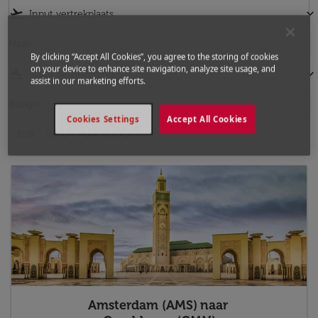
flight_takeoff
keyboard_arrow_down
Naar
By clicking “Accept All Cookies”, you agree to the storing of cookies
on your device to enhance site navigation, analyze site usage, and
flight_land
keyboard_arrow_down
assist in our marketing efforts.
Budget
Cookies Settings
Accept All Cookies
EUR
Amsterdam (AMS)
naar