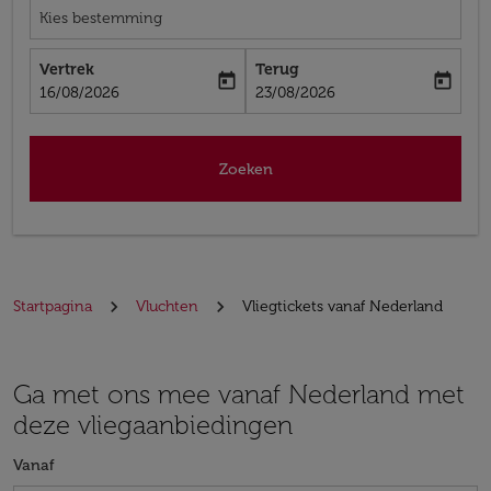
Kies bestemming
Vertrek
Terug
today
today
fc-booking-departure-date-aria-label
fc-booking-return-date-aria-label
16/08/2026
23/08/2026
Zoeken
Startpagina
Vluchten
Vliegtickets vanaf Nederland
Ga met ons mee vanaf Nederland met
deze vliegaanbiedingen
Vanaf