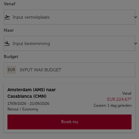
Vanaf
flight_takeoff
keyboard_arrow_down
Naar
flight_land
keyboard_arrow_down
Budget
EUR
Amsterdam (AMS)
naar
Vanaf
Casablanca (CMN)
EUR 224,67
*
17/09/2026 - 21/09/2026
Gezien: 1 dag geleden
Retour
/
Economy
Boek nu