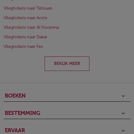
Vliegtickets naar Tétouan
Vliegtickets naar Accra
Vliegtickets naar Al Hoceima
Vliegtickets naar Dakar
Vliegtickets naar Fes
BEKIJK MEER
BOEKEN
keyboard_arrow_down
BESTEMMING
keyboard_arrow_down
ERVAAR
keyboard_arrow_down