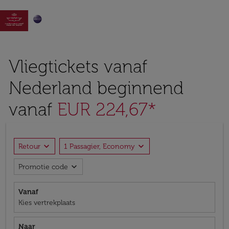

Vliegtickets vanaf
Nederland beginnend
vanaf
EUR 224,67*
expand_more
expand_more
Retour
1 Passagier, Economy
expand_more
Promotie code
Vanaf
Kies vertrekplaats
Naar