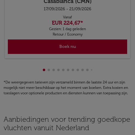
Casablanca (CMN)
17/09/2026 - 21/09/2026
Vanaf
EUR 224,67
*
Gezien: 1 dag geleden
Retour
/
Economy
Boek nu
Toont cmp-pagination-showing-card 1
Toont cmp-pagination-showing-card 
Toont cmp-pagination-showing-car
Toont cmp-pagination-showing-c
Toont cmp-pagination-showing
Toont cmp-pagination-showi
Toont cmp-pagination-sho
Toont cmp-pagination-sh
Toont cmp-pagination-
Toont cmp-paginatio
Toont cmp-paginat
Toont cmp-pagin
Toont cmp-pag
Toont cmp-p
Toont cmp
Toont c
Toont
Too
T
*De weergegeven tarieven zijn verzameld binnen de laatste 24 uur en zijn
mogelijk niet meer beschikbaar op het moment van boeken. Extra kosten en
toeslagen voor optionele producten en diensten kunnen van toepassing zijn.
Aanbiedingen voor trending goedkope
vluchten vanuit Nederland