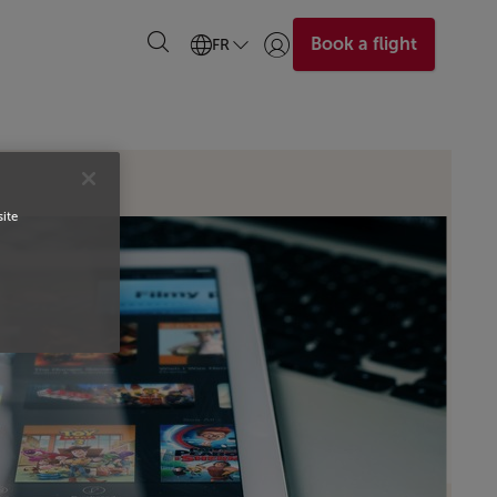
Book a flight
FR
Se connecter | S’inscrire)
site