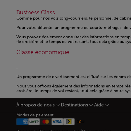
Business Class
Comme pour nos vols long-courriers, le personnel de cabine
Open in a new window
Open in a new window
Pour votre détente, un programme de courts-métrages, de vid
Open in a new window
Vous pouvez également consulter des informations en temps réel
de croisière et le temps de vol restant, tout cela grâce au s
Open in a new window
Classe économique
.
Open in a new window
.
Open in a new window
Un programme de divertissement est diffusé sur les écrans de
Open in a new window
Nous vous offrons également des informations en temps réel sur
croisière, le temps de vol restant, tout cela grâce à notre s
Open in a new window
À propos de nous
Destinations
Aide
Bas de page Plan du site
Modes de paiement