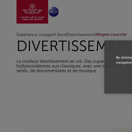
Aller à la page accu
Saut au contenu principal
Expérience voyage
|
A bord
|
Divertissement
|
Moyen courrier
DIVERTISSEMEN
By clickin
Le meilleur divertissement en vol. Des superproductions
navigation
hollywoodiennes aux classiques, avec une large sélection 
séries, de documentaires et de musique