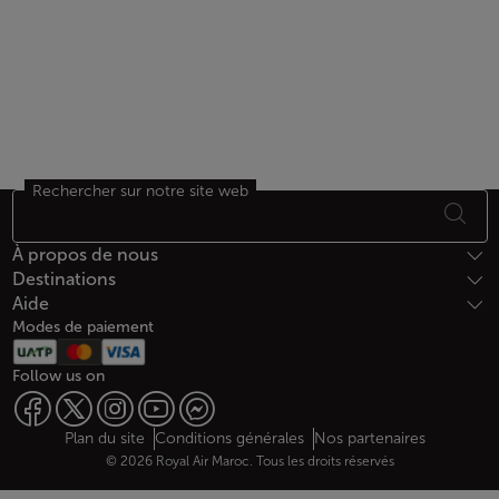
Rechercher sur notre site web
Bas de page Plan du site
À propos de nous
Destinations
Aide
Modes de paiement
Follow us on
Web map links
$Title.getData()
Plan du site
Conditions générales
Nos partenaires
© 2026 Royal Air Maroc. Tous les droits réservés