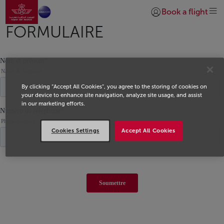
Aller à la page accueil
Saut au contenu principal
Book a flight
Se connecter | S’insc
FORMULAIRE
By clicking “Accept All Cookies”, you agree to the storing of cookies on
your device to enhance site navigation, analyze site usage, and assist
in our marketing efforts.
Cookies Settings
Accept All Cookies