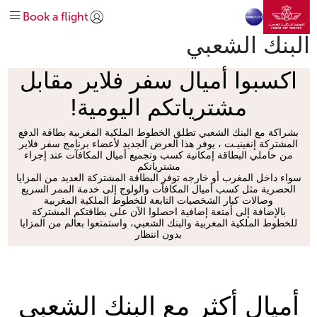
انتقل إلى الصفحة الرئيسي
الرائجة
سفر فلاير
في المطار
قبل السفر
خطط لرحلتك
تخطي إلى المحتوى الرئيسي
Book a flight
إدارة
وجهاتنا
على متن الطائرة
الاحتياجات الخاصة
كسب الأميال واستخدامها
تسجيل الدخول | انضم)
explore-quicklinks-titl
البنك الشعبي
نبذة عنا
خريطة الرحلات
المساعدة والدعم
الخدمات الإضافية
الحصول على المساعدة
شبكة خطوطنا
استكشف المغرب
اكسبوا أميال سفر فلاير مقابل
تحالف عالمي oneworld
# MEETMOROCCO#DREAMAFRICA
مشترياتكم اليومية
!
اتصل بنا
الدرجة السياحية
استكشاف العروض
درجة رجال الأعمال
بشراكة مع البنك الشعبي تطلق الخطوط الملكية المغربية بطاقة الدفع
المشتركة إنفينيـت ، يوفر هذا العرض الجديد لأعضاء برنامج سفر فلاير
من حاملي البطاقة إمكانية كسب وتجميع أميال المكافآت عند إجراء
مشترياتكم
سواء داخل المغرب أو خارجه توفر البطاقة المشتركة العديد من المزايا
الحصرية مثل كسب أميال المكافآت والولوج إلى خدمة الممر السريع
وصالات كبار الشخصيات التابعة للخطوط الملكية المغربية
بالإضافة إلى أمتعة إضافية احصلوا الآن على بطاقتكم المشتركة
للخطوط الملكية المغربية والبنك الشعبي، واستمتعوا بعالم من المزايا
بدون انتظار
أميال أكثر مع البنك الشعبي