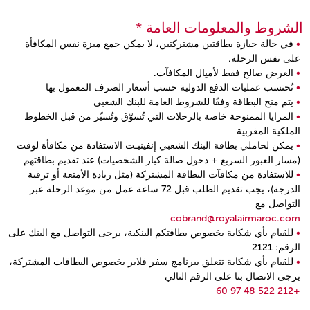
الشروط والمعلومات العامة *
في حالة حيازة بطاقتين مشتركتين، لا يمكن جمع ميزة نفس المكافأة
على نفس الرحلة.
العرض صالح فقط لأميال المكافآت.
تُحتسب عمليات الدفع الدولية حسب أسعار الصرف المعمول بها
يتم منح البطاقة وفقًا للشروط العامة للبنك الشعبي
المزايا الممنوحة خاصة بالرحلات التي تُسوّق وتُسيّر من قبل الخطوط
الملكية المغربية
يمكن لحاملي بطاقة البنك الشعبي إنفينيـت الاستفادة من مكافأة لوفت
(مسار العبور السريع + دخول صالة كبار الشخصيات) عند تقديم بطاقتهم
للاستفادة من مكافآت البطاقة المشتركة (مثل زيادة الأمتعة أو ترقية
الدرجة)، يجب تقديم الطلب قبل 72 ساعة عمل من موعد الرحلة عبر
التواصل مع
cobrand@royalairmaroc.com
للقيام بأي شكاية بخصوص بطاقتكم البنكية، يرجى التواصل مع البنك على
الرقم: 2121
للقيام بأي شكاية تتعلق ببرنامج سفر فلاير بخصوص البطاقات المشتركة،
يرجى الاتصال بنا على الرقم التالي
+212 522 48 97 60
Open in a new window