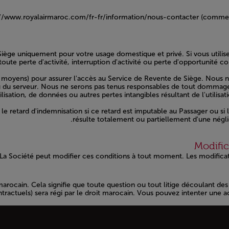
://www.royalairmaroc.com/fr-fr/information/nous-contacter
(comme p
iège uniquement pour votre usage domestique et privé. Si vous utilis
oute perte d'activité, interruption d'activité ou perte d'opportunité 
 de moyens) pour assurer l'accès au Service de Revente de Siège. Nou
du serveur. Nous ne serons pas tenus responsables de tout dommage i
ilisation, de données ou autres pertes intangibles résultant de l'utilisat
 retard d'indemnisation si ce retard est imputable au Passager ou si 
résulte totalement ou partiellement d'une négli
La Société peut modifier ces conditions à tout moment. Les modific
marocain. Cela signifie que toute question ou tout litige découlant de
ntractuels) sera régi par le droit marocain. Vous pouvez intenter une a