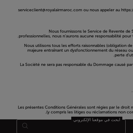
serviceclient@royalairmaroc.com ou nous appeler au
https
Nous fournissons le Service de Revente de S
professionnelles, nous n'aurons aucune responsabilité pour t
Nous utilisons tous les efforts raisonnables (obligation
majeure entraînant un dysfonctionnement du réseau ou 
perte d'ut
La Société ne sera pas responsable du Dommage causé par le
Les présentes Conditions Générales sont régies par le droit 
(y compris les litiges ou réclamations non co
ابحث في موقعنا الإلكتروني