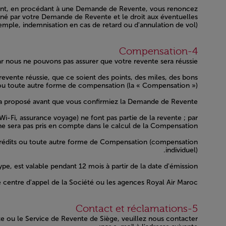
ent, en procédant à une Demande de Revente, vous renoncez
cerné par votre Demande de Revente et le droit aux éventuelles
mple, indemnisation en cas de retard ou d'annulation de vol).
Open in a new window
4-Compensation
 nous ne pouvons pas assurer que votre revente sera réussie.
ente réussie, que ce soient des points, des miles, des bons
 ou toute autre forme de compensation (la « Compensation »).
ra proposé avant que vous confirmiez la Demande de Revente.
i-Fi, assurance voyage) ne font pas partie de la revente ; par
ne sera pas pris en compte dans le calcul de la Compensation.
 crédits ou toute autre forme de Compensation (compensation
individuel).
e, est valable pendant 12 mois à partir de la date d'émission.
 centre d'appel de la Société ou les agences Royal Air Maroc.
Open in a new window
5-Contact et réclamations
 ou le Service de Revente de Siège, veuillez nous contacter