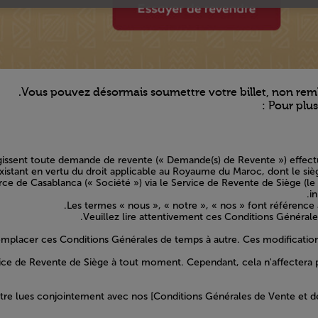
Vous pouvez désormais soumettre votre billet, non remb
Pour plus 
gissent toute demande de revente (« Demande(s) de Revente ») effectu
stant en vertu du droit applicable au Royaume du Maroc, dont le sièg
de Casablanca (« Société ») via le Service de Revente de Siège (le 
i
Les termes « nous », « notre », « nos » font référence 
Veuillez lire attentivement ces Conditions Générales
mplacer ces Conditions Générales de temps à autre. Ces modification
vice de Revente de Siège à tout moment. Cependant, cela n'affectera
re lues conjointement avec nos [Conditions Générales de Vente et de T