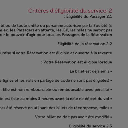
Open in a new window
2-Critères d'éligibilité du service
2.1 Éligibilité du Passager :
é ou de toute entité ou personne autorisée par la Société («
ex. les Passagers en attente, les GP, les miles ne seront pas
ir le pouvoir d'agir pour tous les Passagers de la Réservation.
2.2 Eligibilité de la réservation
se si votre Réservation est éligible et ouverte à la revente.
Votre Réservation est éligible lorsque :
• Le billet est déjà émis
• Elle est opérée exclusivement par la Société (les vols interlignes et les vols en partage de code ne sont pas éligibles) ;
• Elle est non remboursable ou remboursable avec pénalité ;
• Votre Demande de Revente est faite au moins 3 heures avant la date de départ du vol ;
• Votre billet n'a pas été réservé en utilisant des billets de récompense, miles.
• Votre billet ne doit pas avoir été modifié
2.3 Eligibilité du service