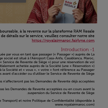
oursable, à la revente sur la plateforme RAM Resale.
de détails sur le service, veuillez consulter notre site :
https://royalairmaroc.fairlyne.com
Open in a new window
1- Introduction
ée par vous en tant que passager (« Passager ») auprès de La
e social est situé à l'Aéroport Casa-Anfa, Casablanca, Maroc,
« Service de Revente de Siège ») pour une réservation de vol
nitialement achetée auprès de la Société (une « Réservation »).
à la Société et « vous », « votre » font référence au Passager.
 avant d'accéder ou d'utiliser le Service de Revente de Siège.
s n'affecteront pas les Demandes de Revente déjà acceptées.
 pas les Demandes de Revente acceptées ou en cours avant la
suspension du Service de Revente de Siège.
ransport] et notre Politique de Confidentialité (disponible à
www.royalairmaroc.com)