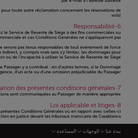
par e-mail à l'adresse suivante:
our toute autre réclamation concernant les réservations de
vols).
Open in a new window
6-Responsabilité
ez le Service de Revente de Siège à des fins commerciales ou
commerciale et ces Conditions Générales ne s'appliqueront pas.
s ne serons pas tenus responsables de tout événement de force
ndirect, y compris mais sans s'y limiter, les dommages pour
ion ou de l'incapacité à utiliser le Service de Revente de Siège.
le Passager y a contribué : en d'autres termes, si le Dommage
gence, d'un acte ou d'une omission préjudiciable du Passager.
Open in a new window
7-Modification des présentes conditions générales
ations sont communiquées au Passager de manière appropriée.
Open in a new window
8-Loi applicable et litiges
s présentes Conditions Générales ou en rapport avec celles-ci
ction en justice devant les tribunaux marocains de Casablanca.
Open in a new window
نبذة عنا
الوجهات
المساعدة
أسفل الصفحة خريطة الموقع