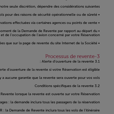
notre seule discrétion, dépendre des considérations suivantes :
• Le Service de Revente de Siège peut ne pas être réalisable sur certains vols pour des raisons de sécurité opérationnelle ou de sûreté.
• Le Service de Revente de Siège peut ne pas être disponible pour les Réservations effectuées via certaines agences ou points de vente.
 du moment de la Demande de Revente par rapport au départ du
é et de l'occupation de l'avion concerné par votre Réservation.
• Les Demandes de Revente ne peuvent être effectuées que sur la page de revente du site Internet de la Société.
Open in a new window
3-Processus de revente
3.1 Alerte d’ouverture de la revente :
te d'ouverture de la revente si votre Réservation est éligible.
y a aucune garantie que la revente sera ouverte pour vos vols.
3.2 Conditions spécifiques de la revente
vente lorsque la revente est ouverte sur votre Réservation.
es : la demande inclura tous les passagers de la réservation.
 la Demande de Revente inclura tous les vols de l'itinéraire.