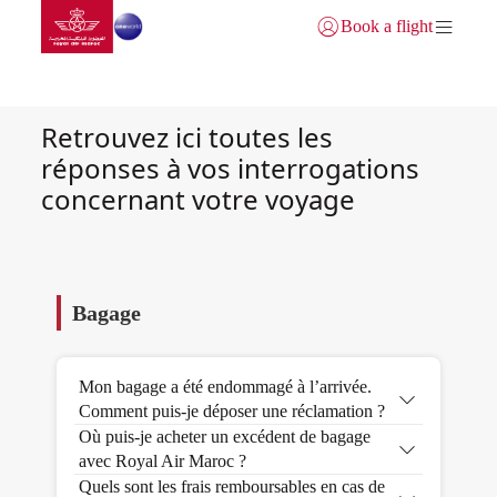
Aller à la page accueil
Saut au contenu principal
Book a flight
Se connecter | S’inscrire)
Foire Aux Questions
Retrouvez ici toutes les
réponses à vos interrogations
concernant votre voyage
Bagage
Mon bagage a été endommagé à l’arrivée.
Comment puis-je déposer une réclamation ?
Où puis-je acheter un excédent de bagage
avec Royal Air Maroc ?
Quels sont les frais remboursables en cas de