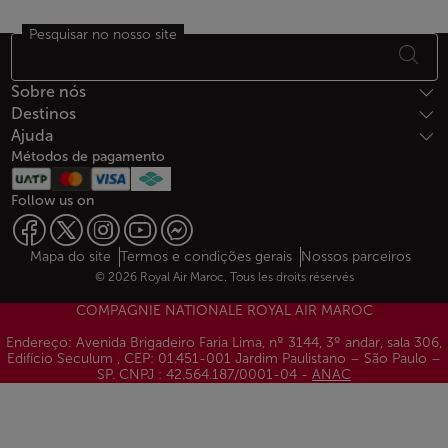
Pesquisar no nosso site
Rodapé Mapa do sítio
Sobre nós
Destinos
Ajuda
Métodos de pagamento
Follow us on
Web map links
$Title.getData()
Mapa do site
Termos e condições gerais
Nossos parceiros
© 2026 Royal Air Maroc. Tous les droits réservés
COMPAGNIE NATIONALE ROYAL AIR MAROC
Endereço: Avenida Brigadeiro Faria Lima, nº 3144, 3º andar, sala 306,
Edifício Seculum , CEP: 01.451-001 Jardim Paulistano – São Paulo –
SP. CNPJ : 42.564.187/0001-04 -
ANAC