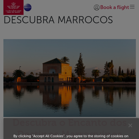
Ir para a página inicial
Skip to Main Content
Book a flight
Iniciar sessão | Junta
DESCUBRA MARROCOS
Descubra o Encanto dos
Destinos Marroquinos
By clicking “Accept All Cookies”, you agree to the storing of cookies on