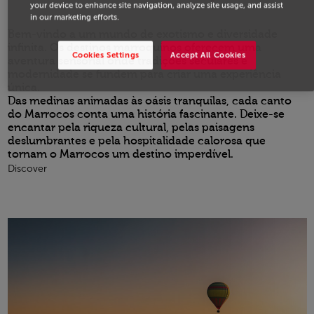
your device to enhance site navigation, analyze site usage, and assist
in our marketing efforts.
Bem-vindo a um mundo de exotismo e diversidade
infinita. Os destinos marroquinos oferecem uma
Cookies Settings
Accept All Cookies
aventura sensorial onde tradições seculares e
modernidade se fundem para criar uma experiência
única.
Das medinas animadas às oásis tranquilas, cada canto
do Marrocos conta uma história fascinante. Deixe-se
encantar pela riqueza cultural, pelas paisagens
deslumbrantes e pela hospitalidade calorosa que
tornam o Marrocos um destino imperdível.
Discover