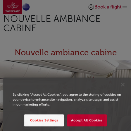
Ir para a página inicial
Skip to Main Content
Book a flight
Iniciar sessão | Junta
NOUVELLE AMBIANCE
CABINE
Nouvelle ambiance cabine
By clicking “Accept All Cookies”, you agree to the storing of cookies on
your device to enhance site navigation, analyze site usage, and assist
in our marketing efforts.
Cookies Settings
Accept All Cookies