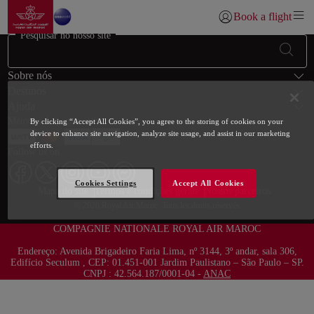
Ir para a página inicial
Skip to Main Content
Book a flight
Iniciar sessão | Juntar
Pesquisar no nosso site
Rodapé Mapa do sítio
Sobre nós
Destinos
Ajuda
Métodos de pagamento
By clicking “Accept All Cookies”, you agree to the storing of cookies on your
device to enhance site navigation, analyze site usage, and assist in our marketing
efforts.
Follow us on
Cookies Settings
Accept All Cookies
Web map links
$Title.getData()
Mapa do site
Termos e condições gerais
Nossos parceiros
© 2026 Royal Air Maroc. Tous les droits réservés
COMPAGNIE NATIONALE ROYAL AIR MAROC
Endereço: Avenida Brigadeiro Faria Lima, nº 3144, 3º andar, sala 306,
Edifício Seculum , CEP: 01.451-001 Jardim Paulistano – São Paulo – SP.
CNPJ : 42.564.187/0001-04 -
ANAC