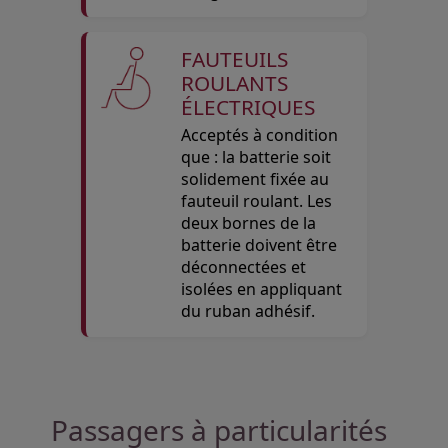
FAUTEUILS
ROULANTS
ÉLECTRIQUES
Acceptés à condition
que : la batterie soit
solidement fixée au
fauteuil roulant. Les
deux bornes de la
batterie doivent être
déconnectées et
isolées en appliquant
du ruban adhésif.
Open in a new window
Open in a new window
Open in a new window
Passagers à particularités