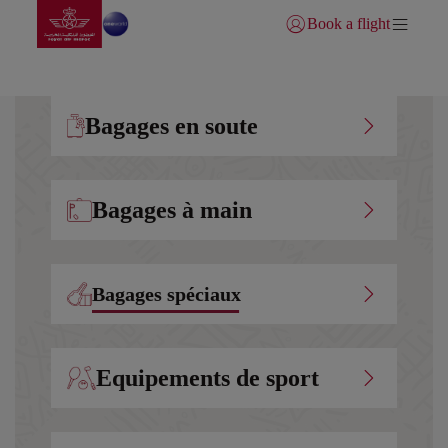
Aller à la page accueil
Saut au contenu principal
Book a flight
Se connecter | S’inscrire)
Bagages en soute
Bagages à main
Bagages spéciaux
Equipements de sport