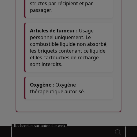
strictes par récipient et par
passager.
Articles de fumeur :
Usage
personnel uniquement. Le
combustible liquide non absorbé,
les briquets contenant ce liquide
et les cartouches de recharge
sont interdits.
Oxygène :
Oxygène
thérapeutique autorisé.
Open in a new window
Open in a new window
Open in a new window
Rechercher sur notre site web