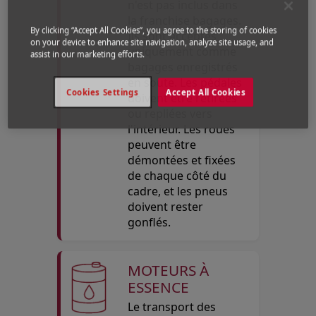
n'est pas inclus dans
la franchise bagages.
By clicking “Accept All Cookies”, you agree to the storing of cookies
Ils sont acceptés
on your device to enhance site navigation, analyze site usage, and
uniquement comme
assist in our marketing efforts.
bagages enregistrés
en soute. Les pédales
Cookies Settings
Accept All Cookies
doivent être retirées
ou repliées vers
l'intérieur. Les roues
peuvent être
démontées et fixées
de chaque côté du
cadre, et les pneus
doivent rester
gonflés.
MOTEURS À
ESSENCE
Le transport des