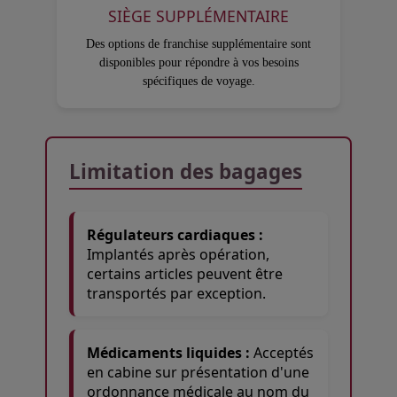
SIÈGE SUPPLÉMENTAIRE
Des options de franchise supplémentaire sont
disponibles pour répondre à vos besoins
spécifiques de voyage.
Open in a new window
Open in a new window
Open in a new window
Limitation des bagages
Régulateurs cardiaques :
Implantés après opération,
certains articles peuvent être
transportés par exception.
Médicaments liquides :
Acceptés
en cabine sur présentation d'une
ordonnance médicale au nom du