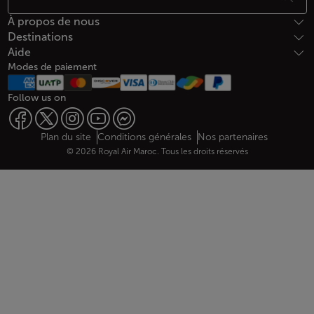
À propos de nous
Destinations
Aide
Modes de paiement
Follow us on
Web map links
$Title.getData()
Plan du site
Conditions générales
Nos partenaires
© 2026 Royal Air Maroc. Tous les droits réservés