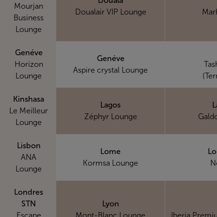
Douala
Mourjan
Doualair VIP Lounge
Mar
Business
Lounge
Genéve
Genéve
Horizon
Tas
Aspire crystal Lounge
Lounge
(Ter
Kinshasa
Lagos
L
Le Meilleur
Zéphyr Lounge
Gald
Lounge
Lisbon
Lome
Lo
ANA
Kormsa Lounge
N
Lounge
Londres
STN
Lyon
Escape
Mont-Blanc Lounge
Iberia Prem