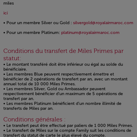
miles
Open in a new window
Open in a new window
ici
• Pour un membre Silver ou Gold :
silvergold@royalairmaroc.com
• Pour un membre Platinum:
platinum@royalairmaroc.com
Open in a new window
Conditions du transfert de Miles Primes par
statut:
• Le montant transféré doit être inférieur ou égal au solde du
bénéficiaire.
• Les membres Blue peuvent respectivement émettre et
bénéficier de 2 opérations de transfert par an, avec un montant
annuel total de 10 000 Miles Primes.
• Les membres Silver, Gold ou Ambassador peuvent
respectivement bénéficier d’un maximum de 5 opérations de
transfert par an.
• Les membres Platinum bénéficient d’un nombre illimité de
transferts de Miles par an.
Conditions générales :
• Le transfert peut être effectué par paliers de 1 000 Miles Primes.
• Le transfert de Miles sur le compte Family suit les conditions de
transfert du statut de carte le plus élevé du compte.