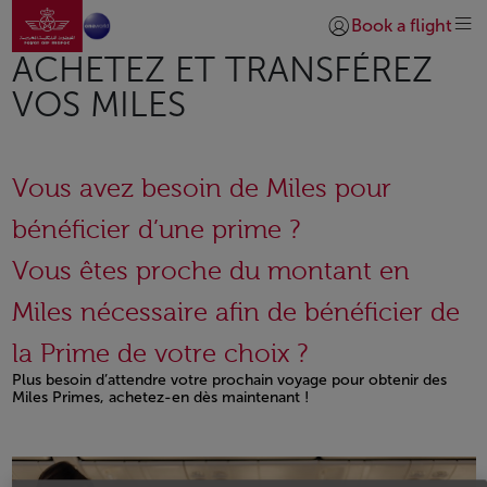
Aller à la page accueil
Saut au contenu principal
Book a flight
Se connecter | S’insc
ACHETEZ ET TRANSFÉREZ
VOS MILES
Vous avez besoin de Miles pour
bénéficier d’une prime ?
Vous êtes proche du montant en
Miles nécessaire afin de bénéficier de
la Prime de votre choix ?
Plus besoin d’attendre votre prochain voyage pour obtenir des
Miles Primes, achetez-en dès maintenant !
Open in a new window
Open in a new window