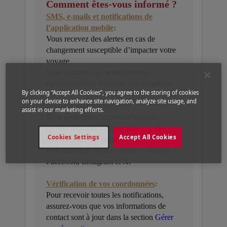
Comment êtes-vous informé ?
SMS, e-mails et notifications de
l’application mobile
:
Vous recevez des alertes en cas de
changement susceptible d’impacter votre
voyage.
Dans certains cas, nous pouvons
également vous contacter par téléphone.
By clicking “Accept All Cookies”, you agree to the storing of cookies
on your device to enhance site navigation, analyze site usage, and
Perturbations majeures
:
assist in our marketing efforts.
Si un événement important survient
(grève, incident aéroportuaire…), des
Cookies Settings
Accept All Cookies
mises à jour sont publiées sur notre site
web ainsi que sur nos comptes officiels :
Facebook, Instagram et X.
Vérification de vos coordonnées
:
Pour recevoir toutes les notifications,
assurez-vous que vos informations de
contact sont à jour dans la section
Gérer