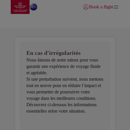
Aller à la page accueil
Saut au contenu principal
Book a flight
Se connecter | S’inscrire)
En cas d'irrégularités vols
En cas d'irrégularités
Nous faisons de notre mieux pour vous
garantir une expérience de voyage fluide
et agréable.
Si une perturbation survient, nous mettons
tout en œuvre pour en réduire l’impact et
vous permettre de poursuivre votre
voyage dans les meilleures conditions.
Découvrez ci-dessous les informations
essentielles selon votre situation.