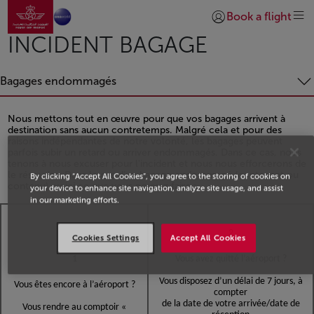
Aller à la page accueil
Saut au contenu principal
Book a flight
Se connecter | S’insc
INCIDENT BAGAGE
Bagages endommagés
Nous mettons tout en œuvre pour que vos bagages arrivent à
destination sans aucun contretemps. Malgré cela et pour des
raisons indépendantes de notre volonté, les bagages peuvent
parfois subir un retard ou arriver endommagés. Dans ce cas, nous
tenons à nous excuser pour l'incident et nous nous efforcerons de
le résoudre. Dans le cas d’un bagage endommagé (contenant ou
By clicking “Accept All Cookies”, you agree to the storing of cookies on
contenu), voici ce que vous pouvez faire :
your device to enhance site navigation, analyze site usage, and assist
in our marketing efforts.
Open in a new window
2
Cookies Settings
Accept All Cookies
1
Vous avez quitté l’aéroport ?
Vous disposez d’un délai de 7 jours, à
Vous êtes encore à l’aéroport ?
compter
de la date de votre arrivée/date de
Vous rendre au comptoir «