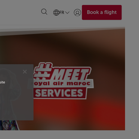
Book a flight
FR
Se connecter | S’inscrire)
site