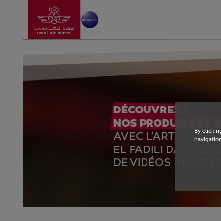
Aller à la page accu
Saut au contenu principal
By clickin
navigation