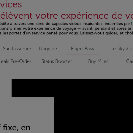
vices
i élèvent votre expérience de 
ite à travers une série de capsules vidéos inspirantes, incarnées par 
t transformer votre expérience de voyage — avant, pendant et après le 
e les portes d’un service pensé pour vous. Laissez-vous guider, et chois
Surclassement – Upgrade
Flight Pass
e-Skysho
eals Pre-Order
Status Booster
Buy Miles
Cas
 fixe, en