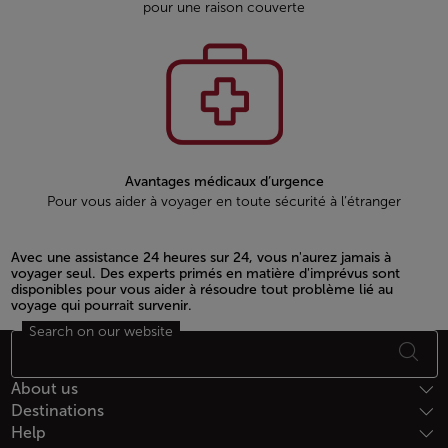
pour une raison couverte
Avantages médicaux d’urgence
Pour vous aider à voyager en toute sécurité à l’étranger
Avec une assistance 24 heures sur 24, vous n'aurez jamais à
voyager seul. Des experts primés en matière d'imprévus sont
disponibles pour vous aider à résoudre tout problème lié au
voyage qui pourrait survenir.
Search on our website
Open in a new window
Footer Sitemap
About us
Destinations
Help