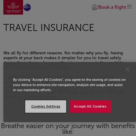
Go to home page
Skip to Main Content
Book a flight
Login | Join)
TRAVEL INSURANCE
We all fly for different reasons. No matter why you fly, having
experts at your back makes it simpler for you to travel safely
during these times—because there’s no reason in the world to
ever compromise your confidence.
If your trip takes an unexpected turn, travel protection has
By clicking “Accept All Cookies”, you agree to the storing of cookies on
benefits to help keep you and your investment safe. It also
your device to enhance site navigation, analyze site usage, and assist
provides 24-hour expert assistance for travel and medical
in our marketing efforts.
emergencies, so no matter where you your journey takes you,
you never have to go alone.
Open in a new window
Cookies Settings
Accept All Cookies
Breathe easier on your journey with benefits
like: