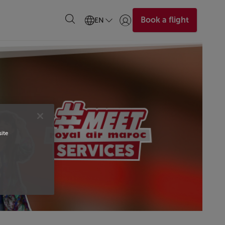
Book a flight
EN
Login | Join)
site