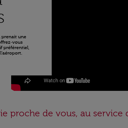
s
l prenait une
offrez-vous
f préférentiel,
l’aéroport.
rie proche de vous, au service 