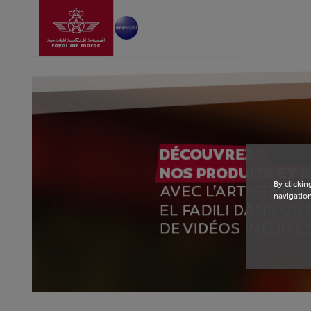
Go to home page
Skip to Main Content
By clickin
navigation