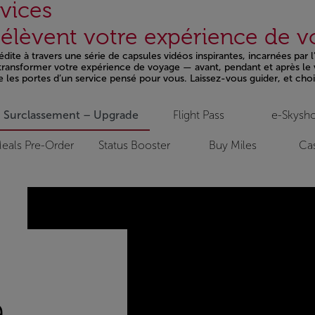
vices
i élèvent votre expérience de 
ite à travers une série de capsules vidéos inspirantes, incarnées par 
t transformer votre expérience de voyage — avant, pendant et après le 
e les portes d’un service pensé pour vous. Laissez-vous guider, et chois
Surclassement – Upgrade
Flight Pass
e-Skysh
eals Pre-Order
Status Booster
Buy Miles
Cas
a