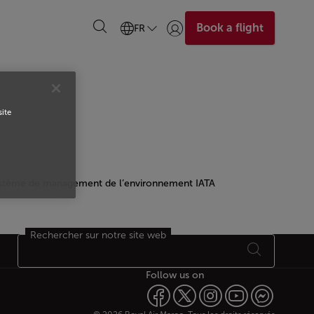
Book a flight
FR
Se connecter | S’inscrire)
site
système de management de l’environnement IATA
Rechercher sur notre site web
Follow us on