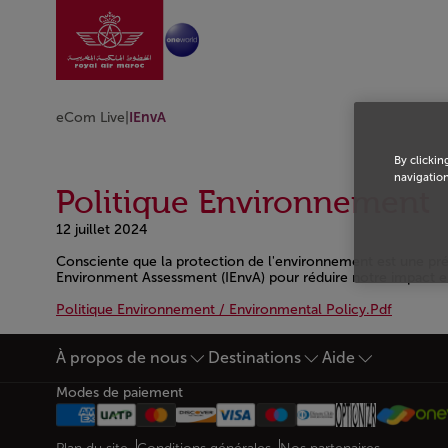
Aller à la page accu
Saut au contenu principal
eCom Live
|
IEnvA
By clickin
navigation
Politique Environnement
12 juillet 2024
Consciente que la protection de l'environnement est une p
Environment Assessment (IEnvA) pour réduire notre impact e
Politique Environnement / Environmental Policy.Pdf
Open in a new window
À propos de nous
Destinations
Aide
Bas de page Plan du site
Modes de paiement