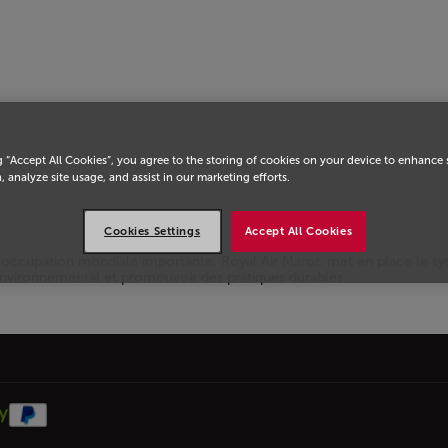
eil
g “Accept All Cookies”, you agree to the storing of cookies on your device to enhance 
, analyze site usage, and assist in our marketing efforts.
Cookies Settings
Accept All Cookies
réoccupation mondiale importante, Royal Air Maroc met en place le 
nvironnemental et promouvoir des pratiques durables.