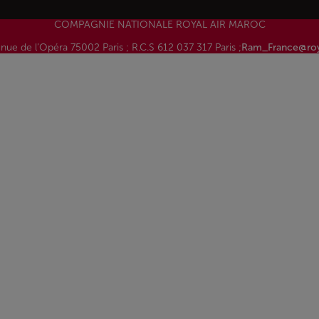
COMPAGNIE NATIONALE ROYAL AIR MAROC
nue de l’Opéra 75002 Paris ; R.C.S 612 037 317 Paris ;
Ram_France@roy