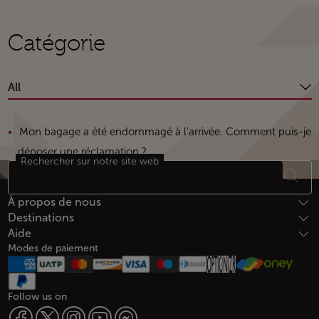
Catégorie
All
Mon bagage a été endommagé à l’arrivée. Comment puis-je
déposer une réclamation ?
Rechercher sur notre site web
Bas de page Plan du site
À propos de nous
Destinations
Aide
Modes de paiement
Follow us on