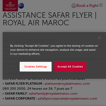
Aller à la page accueil
Saut au contenu principal
Book a flight
Se connecter | S’insc
ASSISTANCE SAFAR FLYER |
ROYAL AIR MAROC
Nous contacter
By clicking “Accept All Cookies”, you agree to the storing of cookies on
Si vous souhaitez une assistance particulière ou un renseignement,
your device to enhance site navigation, analyze site usage, and assist
contactez votre service clientèle Safar Flyer dédié !
in our marketing efforts.
SAFAR FLYER BLUE :
Pour toute demande, merci de compléter
le formulaire disponible
ici
.
Cookies Settings
Accept All Cookies
05 22 48 97 02, de 08h00 à 18h00 les jours ouvrables
SAFAR FLYER SILVER / GOLD :
silvergold@royalairmaroc.com
080 200 4000, de 08h00 à 18h00 les jours ouvrables
SAFAR FLYER PLATINUM :
platinum@royalairmaroc.com
080 200 2000, 24 heures sur 24, 7 jours sur 7
SAFAR FAMILY :
safarfamily@royalairmaroc.com
SAFAR CORPORATE :
safaflyercorporate@royalairmaroc.com
Open in a new window