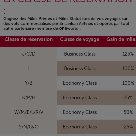
:
Gagnez des Miles Primes et Miles Statut lors de vos voyages sur
des vols commercialisés par SriLankan Airlines et opérés par tout
autre partenaire membre de
one
world :
Open in a new window
Classe de réservation
Classe de voyage
Gain de mile
J/C/D
Business Class
125%
I
Business Class
100%
Y/B
Economy Class
100%
K/P/H
Economy Class
75%
W/M/E/L/R/V
Economy Class
50%
S/N/Q/O
Economy Class
25%