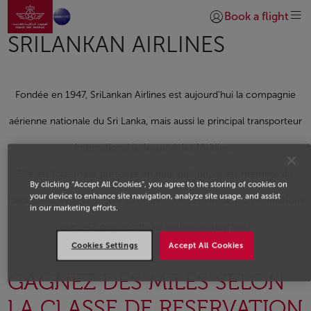
Aller à la page accueil
Saut au contenu principal
Book a flight
Se connecter | S’insc
SRILANKAN AIRLINES
Fondée en 1947, SriLankan Airlines est aujourd'hui la compagnie
aérienne nationale du Sri Lanka, mais aussi le principal transporteur
international à desservir les Maldives.
Elle est fortement présente en Inde du Sud, et est membre de
By clicking “Accept All Cookies”, you agree to the storing of cookies on
your device to enhance site navigation, analyze site usage, and assist
l'alliance
one
world depuis 2014, avec un réseau de 111 destinations
in our marketing efforts.
dans 48 pays, dont des vols en codeshare.
Cookies Settings
Accept All Cookies
GAGNEZ DES MILES SELON
LA CLASSE DE RESERVATION