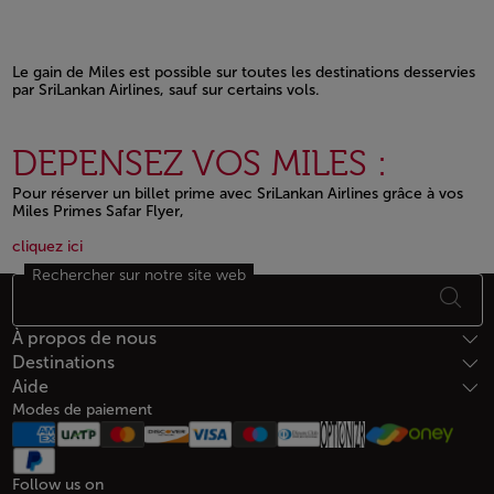
Le gain de Miles est possible sur toutes les destinations desservies
par SriLankan Airlines, sauf sur certains vols.
Open in a new window
DEPENSEZ VOS MILES :
Pour réserver un billet prime avec SriLankan Airlines grâce à vos
Miles Primes Safar Flyer,
Open in a new window
Open in a new window
cliquez ici
Rechercher sur notre site web
Bas de page Plan du site
À propos de nous
Destinations
Aide
Modes de paiement
Follow us on