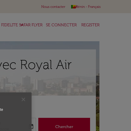
keyboard_arrow_down
Nous contacter
Bénin
-
Français
keyboard_arrow_down
FIDELITE SAFAR FLYER
SE CONNECTER
REGISTER
ec Royal Air
te
r
today
Chercher
abel
king-return-date-aria-label
/2026