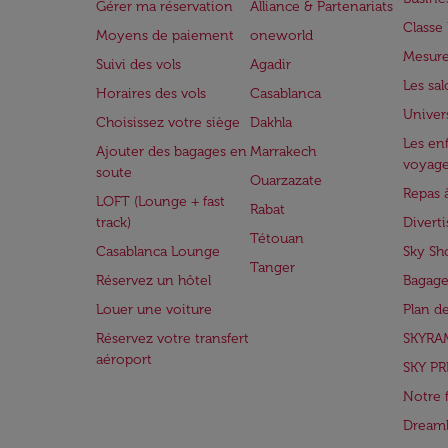
Gérer ma réservation
Alliance & Partenariats
Class
Moyens de paiement
oneworld
Mesure
Suivi des vols
Agadir
Les sa
Horaires des vols
Casablanca
Univer
Choisissez votre siège
Dakhla
Les enf
Ajouter des bagages en
Marrakech
voyag
soute
Ouarzazate
Repas 
LOFT (Lounge + fast
Rabat
track)
Divert
Tétouan
Casablanca Lounge
Sky Sh
Tanger
Réservez un hôtel
Bagage
Louer une voiture
Plan d
Réservez votre transfert
SKYRA
aéroport
SKY PR
Notre 
Dreaml