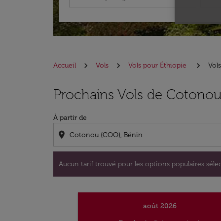
Accueil
Vols
Vols pour Éthiopie
Vol
Aucun tarif trouvé pour les options populaire
Prochains Vols de Cotonou
À partir de
location_on
Aucun tarif trouvé pour les options populaires sélec
août 2026