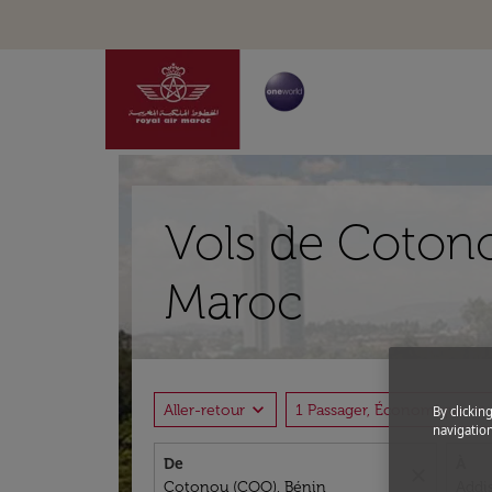
Vols de Cotono
Maroc
expand_more
expand_more
Aller-retour
1 Passager, Économique
By clickin
navigation
De
À
close