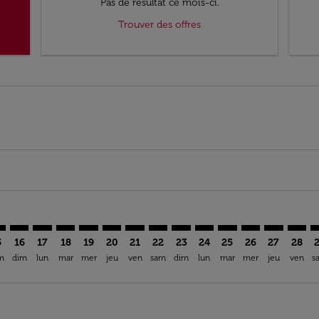
Pas de résultat ce mois-ci.
Trouver des offres
imer. Trouver des offres
sclaimer. Trouver des offres
s-disclaimer. Trouver des offres
offers-disclaimer. Trouver des offres
iew-offers-disclaimer. Trouver des offres
mp-view-offers-disclaimer. Trouver des offres
D: cmp-view-offers-disclaimer. Trouver des offres
O–ADD: cmp-view-offers-disclaimer. Trouver des offres
COO–ADD: cmp-view-offers-disclaimer. Trouver des offres
COO–ADD: cmp-view-offers-disclaimer. Trouver des o
COO–ADD: cmp-view-offers-disclaimer. Trouver d
COO–ADD: cmp-view-offers-disclaimer. Trouv
COO–ADD: cmp-view-offers-disclaimer. T
COO–ADD: cmp-view-offers-disclaime
COO–ADD: cmp-view-offers-discl
COO–ADD: cmp-view-offers-d
COO–ADD: cmp-view-offe
COO–ADD: cmp-view-
COO–ADD: cmp-
COO–ADD: 
COO–A
C
5
16
17
18
19
20
21
22
23
24
25
26
27
28
m
dim
lun
mar
mer
jeu
ven
sam
dim
lun
mar
mer
jeu
ven
s