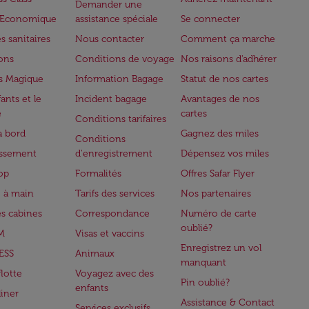
Demander une
e Economique
assistance spéciale
Se connecter
s sanitaires
Nous contacter
Comment ça marche
lons
Conditions de voyage
Nos raisons d'adhérer
s Magique
Information Bagage
Statut de nos cartes
ants et le
Incident bagage
Avantages de nos
e
cartes
Conditions tarifaires
à bord
Gagnez des miles
Conditions
issement
d'enregistrement
Dépensez vos miles
op
Formalités
Offres Safar Flyer
 à main
Tarifs des services
Nos partenaires
es cabines
Correspondance
Numéro de carte
oublié?
M
Visas et vaccins
Enregistrez un vol
ESS
Animaux
manquant
flotte
Voyagez avec des
Pin oublié?
enfants
iner
Assistance & Contact
Services exclusifs