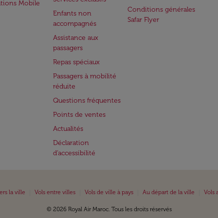
ations Mobile
Conditions générales
Enfants non
Safar Flyer
accompagnés
Assistance aux
passagers
Repas spéciaux
Passagers à mobilité
réduite
Questions fréquentes
Points de ventes
Actualités
Déclaration
d’accessibilité
|
|
|
|
ers la ville
Vols entre villes
Vols de ville à pays
Au départ de la ville
Vols 
© 2026 Royal Air Maroc. Tous les droits réservés