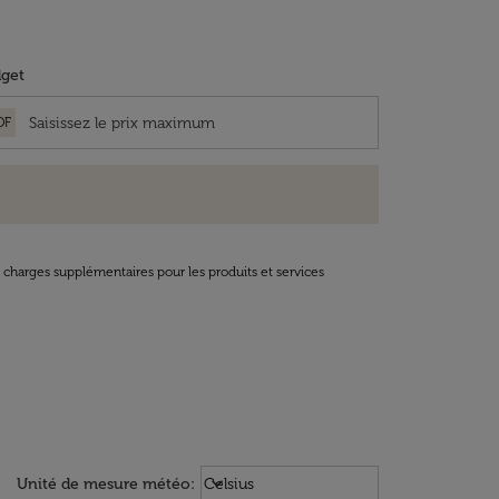
get
OF
t charges supplémentaires pour les produits et services
Weather unit option Celsius Select
keyboard_arrow_down
Unité de mesure météo
:
Celsius