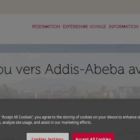
keyboard_arrow_down
keyboard_arrow_down
keyboard_arrow_down
RÉSERVATION
EXPÉRIENCE VOYAGE
INFORMATION
u vers Addis-Abeba av
expand_more
Code promo
g “Accept All Cookies”, you agree to the storing of cookies on your device to enhance si
, analyze site usage, and assist in our marketing efforts.
Départ
Retou
close
today
fc-booking-departure-date-aria-l
fc-boo
15/08/2026
22/08
Cookies Settings
Accept All Cookies