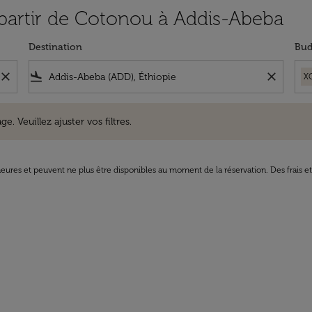
à partir de Cotonou à Addis-Abeba
Destination
Bud
close
flight_land
close
X
uillez ajuster vos filtres.
e. Veuillez ajuster vos filtres.
8 heures et peuvent ne plus être disponibles au moment de la réservation. Des frais e