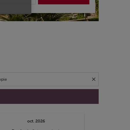
close
oct. 2026
n