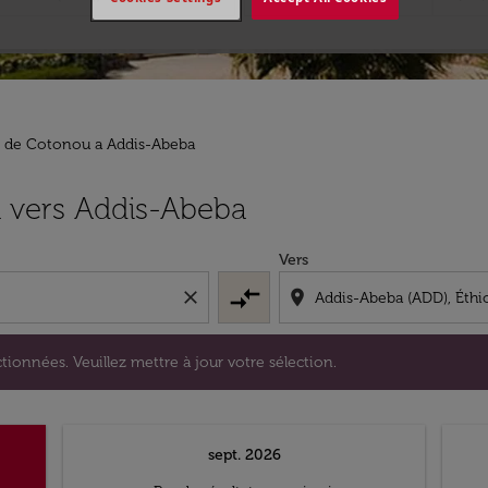
s de Cotonou a Addis-Abeba
s sélectionnées. Veuillez mettre à jour votre sélection.
 vers Addis-Abeba
Vers
compare_arrows
close
location_on
tionnées. Veuillez mettre à jour votre sélection.
sept. 2026