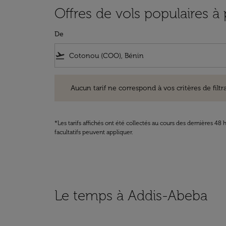
Offres de vols populaires 
De
flight_takeoff
Aucun tarif ne correspond à vos critères de filtrage. Ve
Aucun tarif ne correspond à vos critères de filtrag
*Les tarifs affichés ont été collectés au cours des dernières 4
facultatifs peuvent appliquer.
Le temps à Addis-Abeba