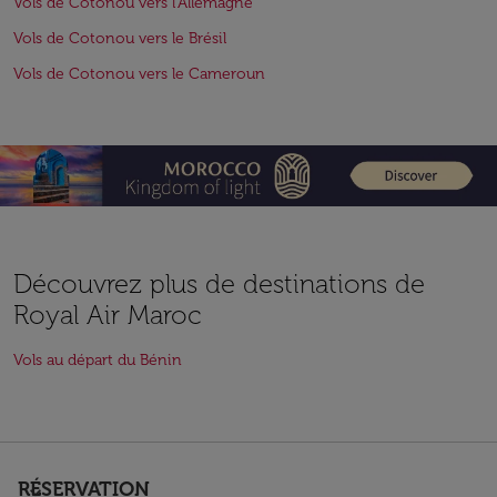
Vols de Cotonou vers l'Allemagne
Vols de Cotonou vers le Brésil
Vols de Cotonou vers le Cameroun
Découvrez plus de destinations de
Royal Air Maroc
Vols au départ du Bénin
RÉSERVATION
keyboard_arrow_down