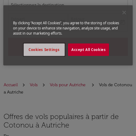
Sélectionnez la destination
Départ
Retour
today
today
By clicking “Accept All Cookies”, you agree to the storing of cookies
fc-booking-departure-date-aria-label
fc-booking-return-date-aria-label
17/08/2026
24/08/2026
on your device to enhance site navigation, analyze site usage, and
assist in our marketing efforts.
Chercher
Cookies Settings
Accept All Cookies
Accueil
Vols
Vols pour Autriche
Vols de Cotonou
a Autriche
Offres de vols populaires à partir de
Cotonou à Autriche