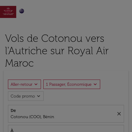

Vols de Cotonou vers
l'Autriche sur Royal Air
Maroc
expand_more
expand_more
Aller-retour
1 Passager, Économique
expand_more
Code promo
De
close
Cotonou (COO), Bénin
À