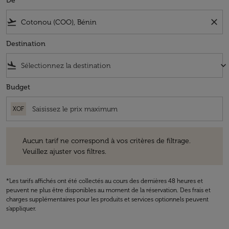
De
flight_takeoff
close
Destination
flight_land
keyboard_arrow_down
Budget
XOF
Aucun tarif ne correspond à vos critères de filtrage. Veuillez ajuster v
Aucun tarif ne correspond à vos critères de filtrage.
Veuillez ajuster vos filtres.
*Les tarifs affichés ont été collectés au cours des dernières 48 heures et
peuvent ne plus être disponibles au moment de la réservation. Des frais et
charges supplémentaires pour les produits et services optionnels peuvent
s'appliquer.