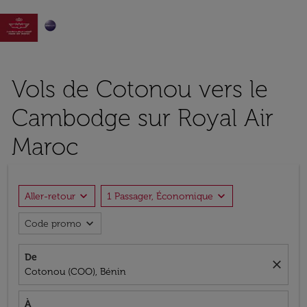

Vols de Cotonou vers le
Cambodge sur Royal Air
Maroc
expand_more
expand_more
Aller-retour
1 Passager, Économique
expand_more
Code promo
De
close
Cotonou (COO), Bénin
À