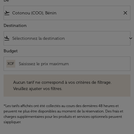
De
flight_takeoff
close
Destination
flight_land
keyboard_arrow_down
Budget
XOF
Aucun tarif ne correspond à vos critères de filtrage. Veuillez ajuster v
Aucun tarif ne correspond à vos critères de filtrage.
Veuillez ajuster vos filtres.
*Les tarifs affichés ont été collectés au cours des dernières 48 heures et
peuvent ne plus être disponibles au moment de la réservation. Des frais et
charges supplémentaires pour les produits et services optionnels peuvent
s'appliquer.