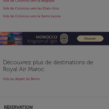
Vols de Cotonou vers la Belgique
Vols de Cotonou vers les États-Unis
Vols de Cotonou vers la Sierra Leone
Découvrez plus de destinations de
Royal Air Maroc
Vols au départ du Bénin
RÉSERVATION
keyboard_arrow_down