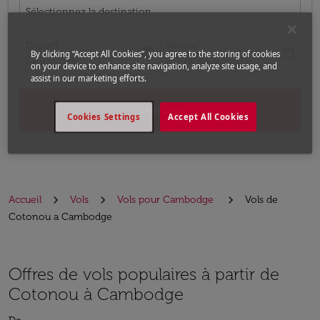
Sélectionnez la destination
Départ
Retour
today
today
By clicking “Accept All Cookies”, you agree to the storing of cookies
fc-booking-departure-date-aria-label
fc-booking-return-date-aria-label
13/08/2026
20/08/2026
on your device to enhance site navigation, analyze site usage, and
assist in our marketing efforts.
Chercher
Cookies Settings
Accept All Cookies
Accueil
Vols
Vols pour Cambodge
Vols de
Cotonou a Cambodge
Offres de vols populaires à partir de
Cotonou à Cambodge