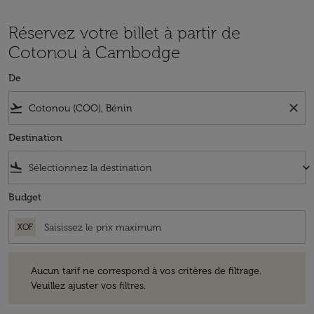
Réservez votre billet à partir de
Cotonou à Cambodge
De
flight_takeoff
close
Destination
flight_land
keyboard_arrow_down
Budget
XOF
Aucun tarif ne correspond à vos critères de filtrage. Veuillez ajuster v
Aucun tarif ne correspond à vos critères de filtrage.
Veuillez ajuster vos filtres.