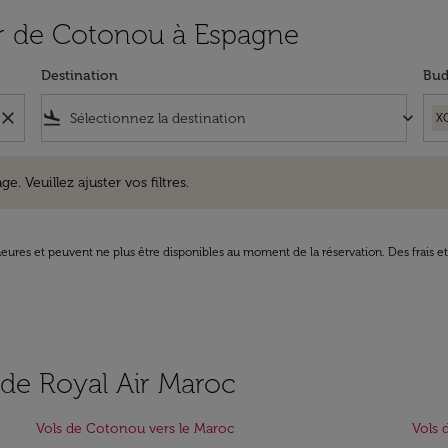
tir de Cotonou à Espagne
Destination
Bud
close
flight_land
keyboard_arrow_down
X
uillez ajuster vos filtres.
e. Veuillez ajuster vos filtres.
8 heures et peuvent ne plus être disponibles au moment de la réservation. Des frais e
s de Royal Air Maroc
Vols de Cotonou vers le Maroc
Vols 