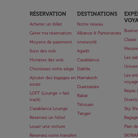
RÉSERVATION
DESTINATIONS
EXPÉ
VOY
Acheter un billet
Notre réseau
Busine
Gérer ma réservation
Alliance & Partenariats
Class
Moyens de paiement
oneworld
Mesure
Suivi des vols
Agadir
Les sa
Horaires des vols
Casablanca
Univer
Choisissez votre siège
Dakhla
Les enf
Ajouter des bagages en
Marrakech
voyag
soute
Ouarzazate
Repas 
LOFT (Lounge + fast
Rabat
track)
Divert
Tétouan
Casablanca Lounge
Sky Sh
Tanger
Réservez un hôtel
Bagage
Louer une voiture
Plan d
Réservez votre transfert
SKYRA