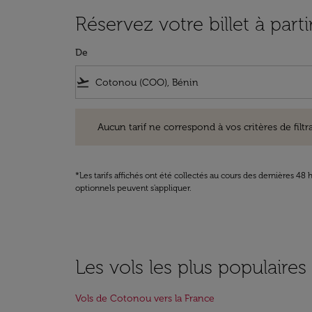
Réservez votre billet à par
De
flight_takeoff
Aucun tarif ne correspond à vos critères de filtrage. Ve
Aucun tarif ne correspond à vos critères de filtrag
*Les tarifs affichés ont été collectés au cours des dernières 4
optionnels peuvent s'appliquer.
Les vols les plus populaire
Vols de Cotonou vers la France