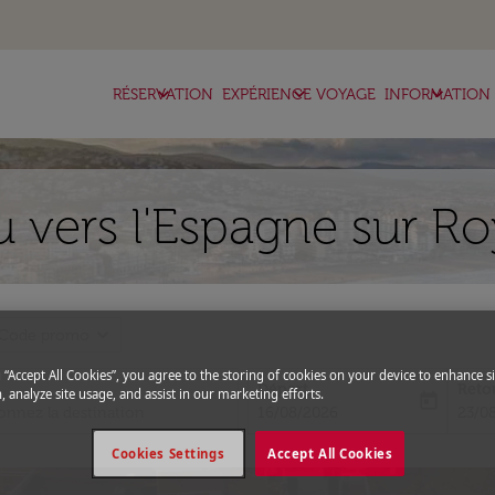
keyboard_arrow_down
keyboard_arrow_down
keyboard_arrow_down
RÉSERVATION
EXPÉRIENCE VOYAGE
INFORMATION
 vers l'Espagne sur Ro
expand_more
Code promo
g “Accept All Cookies”, you agree to the storing of cookies on your device to enhance si
Départ
Reto
, analyze site usage, and assist in our marketing efforts.
today
fc-booking-departure-date-aria-l
fc-bo
16/08/2026
23/0
Cookies Settings
Accept All Cookies