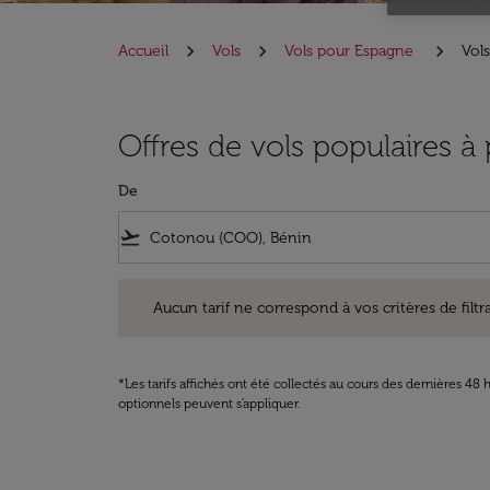
Accueil
Vols
Vols pour Espagne
Vol
Offres de vols populaires 
De
flight_takeoff
Aucun tarif ne correspond à vos critères de filtrage. Ve
Aucun tarif ne correspond à vos critères de filtrag
*Les tarifs affichés ont été collectés au cours des dernières 4
optionnels peuvent s'appliquer.