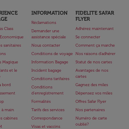
RIENCE
INFORMATION
FIDELITE SAFAR
AGE
FLYER
Réclamations
ss Class
Adhérez maintenant
Demander une
e Economique
assistance spéciale
Se connecter
s sanitaires
Nous contacter
Comment ça marche
lons
Conditions de voyage
Nos raisons d'adhérer
s Magique
Information Bagage
Statut de nos cartes
ants et le
Incident bagage
Avantages de nos
e
cartes
Conditions tarifaires
à bord
Gagnez des miles
Conditions
issement
d'enregistrement
Dépensez vos miles
op
Formalités
Offres Safar Flyer
 à main
Tarifs des services
Nos partenaires
es cabines
Correspondance
Numéro de carte
oublié?
M
Visas et vaccins