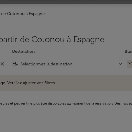
s de Cotonou a Espagne
à partir de Cotonou à Espagne
Destination
Bud
close
flight_land
keyboard_arrow_down
X
uillez ajuster vos filtres.
e. Veuillez ajuster vos filtres.
8 heures et peuvent ne plus être disponibles au moment de la réservation. Des frais e