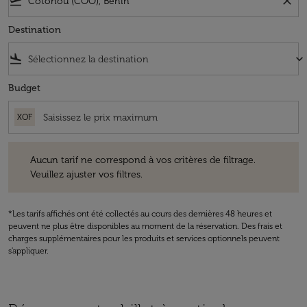
flight_takeoff
close
Destination
flight_land
keyboard_arrow_down
Budget
XOF
Aucun tarif ne correspond à vos critères de filtrage. Veuillez ajuster v
Aucun tarif ne correspond à vos critères de filtrage.
Veuillez ajuster vos filtres.
*Les tarifs affichés ont été collectés au cours des dernières 48 heures et
peuvent ne plus être disponibles au moment de la réservation. Des frais et
charges supplémentaires pour les produits et services optionnels peuvent
s'appliquer.