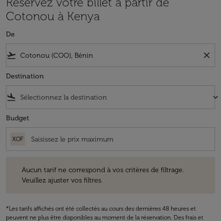
Réservez votre billet à partir de
Cotonou à Kenya
De
flight_takeoff
close
Destination
flight_land
keyboard_arrow_down
Budget
XOF
Aucun tarif ne correspond à vos critères de filtrage. Veuillez ajuster v
Aucun tarif ne correspond à vos critères de filtrage.
Veuillez ajuster vos filtres.
*Les tarifs affichés ont été collectés au cours des dernières 48 heures et
peuvent ne plus être disponibles au moment de la réservation. Des frais et