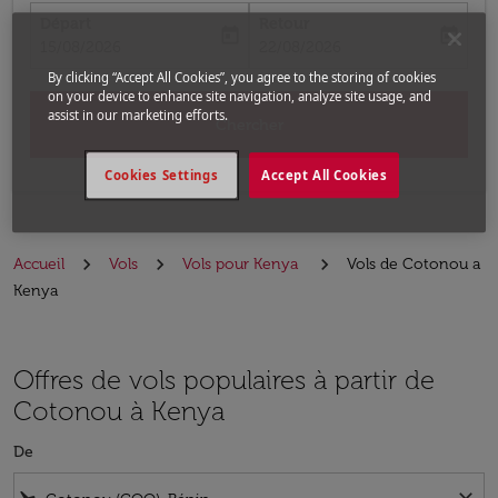
Départ
Retour
today
today
fc-booking-departure-date-aria-label
fc-booking-return-date-aria-label
15/08/2026
22/08/2026
By clicking “Accept All Cookies”, you agree to the storing of cookies
on your device to enhance site navigation, analyze site usage, and
assist in our marketing efforts.
Chercher
Cookies Settings
Accept All Cookies
Accueil
Vols
Vols pour Kenya
Vols de Cotonou a
Kenya
Offres de vols populaires à partir de
Cotonou à Kenya
De