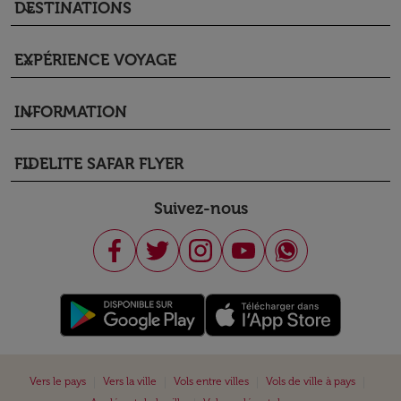
DESTINATIONS
keyboard_arrow_down
EXPÉRIENCE VOYAGE
keyboard_arrow_down
INFORMATION
keyboard_arrow_down
FIDELITE SAFAR FLYER
keyboard_arrow_down
Suivez-nous
|
|
|
|
Vers le pays
Vers la ville
Vols entre villes
Vols de ville à pays