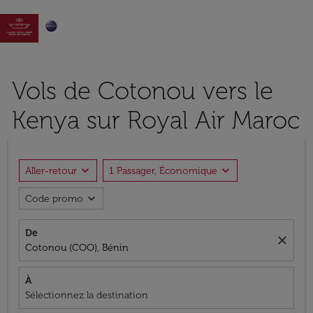

Vols de Cotonou vers le
Kenya sur Royal Air Maroc
expand_more
expand_more
Aller-retour
1 Passager, Économique
expand_more
Code promo
De
close
Cotonou (COO), Bénin
À
Sélectionnez la destination