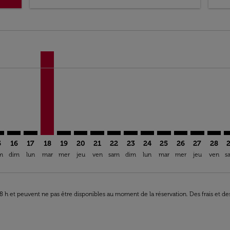
imer. Trouver des offres
sclaimer. Trouver des offres
s-disclaimer. Trouver des offres
ffers-disclaimer. Trouver des offres
iew-offers-disclaimer. Trouver des offres
mp-view-offers-disclaimer. Trouver des offres
R: cmp-view-offers-disclaimer. Trouver des offres
O–PAR: cmp-view-offers-disclaimer. Trouver des offres
COO–PAR: cmp-view-offers-disclaimer. Trouver des offres
COO–PAR: cmp-view-offers-disclaimer. Trouver des of
COO–CDG, 18/08/2026 – 19/08/2026: À Partir De 
COO–PAR: cmp-view-offers-disclaimer. Trouve
COO–PAR: cmp-view-offers-disclaimer. Tr
COO–PAR: cmp-view-offers-disclaime
COO–PAR: cmp-view-offers-discl
COO–PAR: cmp-view-offers-d
COO–PAR: cmp-view-offe
COO–PAR: cmp-view-
COO–PAR: cmp-v
COO–PAR: 
COO–P
C
ia-label XOF 467.6K
5
16
17
18
19
20
21
22
23
24
25
26
27
28
m
dim
lun
mar
mer
jeu
ven
sam
dim
lun
mar
mer
jeu
ven
s
 48 h et peuvent ne pas être disponibles au moment de la réservation. Des frais et d