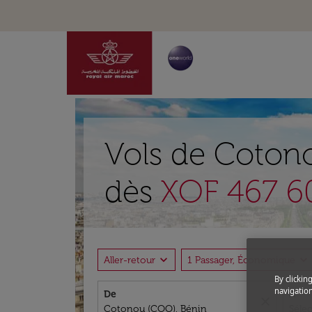
Vols de Cotono
dès
XOF 467 6
expand_more
expand_more
Aller-retour
1 Passager, Économique
By clickin
navigation
De
À
close