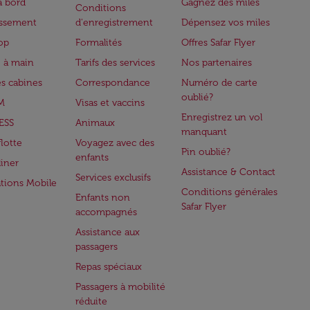
à bord
Gagnez des miles
Conditions
issement
d'enregistrement
Dépensez vos miles
op
Formalités
Offres Safar Flyer
 à main
Tarifs des services
Nos partenaires
es cabines
Correspondance
Numéro de carte
oublié?
M
Visas et vaccins
Enregistrez un vol
ESS
Animaux
manquant
flotte
Voyagez avec des
Pin oublié?
enfants
iner
Assistance & Contact
Services exclusifs
ations Mobile
Conditions générales
Enfants non
Safar Flyer
accompagnés
Assistance aux
passagers
Repas spéciaux
Passagers à mobilité
réduite