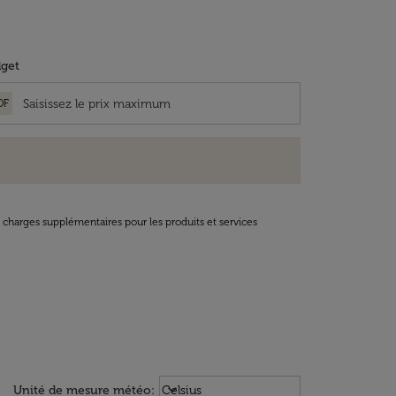
get
OF
t charges supplémentaires pour les produits et services
Weather unit option Celsius Select
keyboard_arrow_down
Unité de mesure météo
:
Celsius