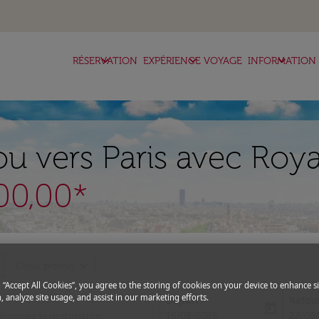
keyboard_arrow_down
keyboard_arrow_down
keyboard_arrow_down
RÉSERVATION
EXPÉRIENCE VOYAGE
INFORMATION
u vers Paris avec Roya
00,00*
expand_more
Code promo
g “Accept All Cookies”, you agree to the storing of cookies on your device to enhance si
, analyze site usage, and assist in our marketing efforts.
Départ
Retou
today
fc-booking-departure-date-aria-l
fc-boo
15/08/2026
22/08