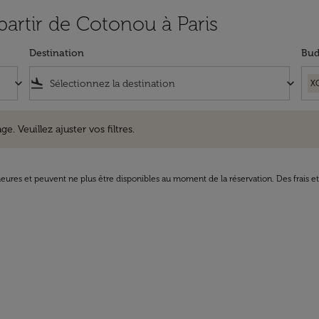
 partir de Cotonou à Paris
Destination
Bud
keyboard_arrow_down
flight_land
keyboard_arrow_down
X
uillez ajuster vos filtres.
e. Veuillez ajuster vos filtres.
8 heures et peuvent ne plus être disponibles au moment de la réservation. Des frais e