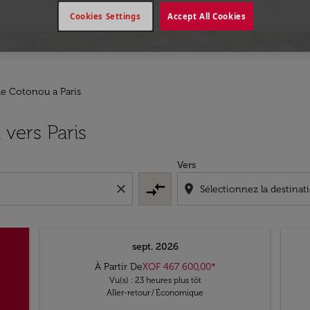
Cookies Settings
Accept All Cookies
de Cotonou a Paris
vers Paris
Vers
compare_arrows
close
location_on
sept. 2026
À Partir De
XOF 467 600,00
*
Vu(s) : 23 heures plus tôt
Aller-retour
/
Économique