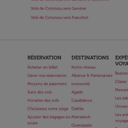
Vols de Cotonou vers Genève
Vols de Cotonou vers Francfort
RÉSERVATION
DESTINATIONS
EXPÉ
VOY
Acheter un billet
Notre réseau
Busine
Gérer ma réservation
Alliance & Partenariats
Class
Moyens de paiement
oneworld
Mesure
Suivi des vols
Agadir
Les sa
Horaires des vols
Casablanca
Univer
Choisissez votre siège
Dakhla
Les enf
Ajouter des bagages en
Marrakech
voyag
soute
Ouarzazate