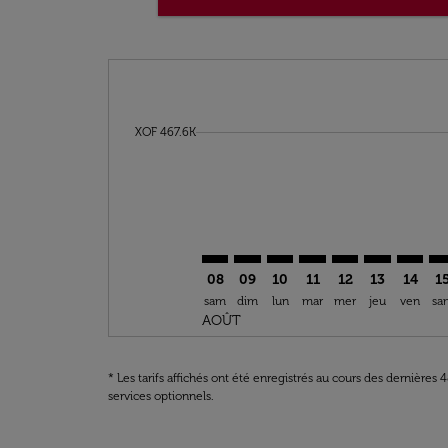
Displaying fares for août-2026
COO–PAR: cmp-view-offers-discla
COO–PAR: cmp-view-offers-di
COO–PAR: cmp-view-offer
COO–PAR: cmp-view-o
COO–PAR: cmp-v
COO–PAR: c
COO–PA
CO
cmp-daily-histogram-bars-legend-min-price-ar
XOF 467.6K
08
09
10
11
12
13
14
1
sam
dim
lun
mar
mer
jeu
ven
sa
AOÛT
* Les tarifs affichés ont été enregistrés au cours des dernières
services optionnels.