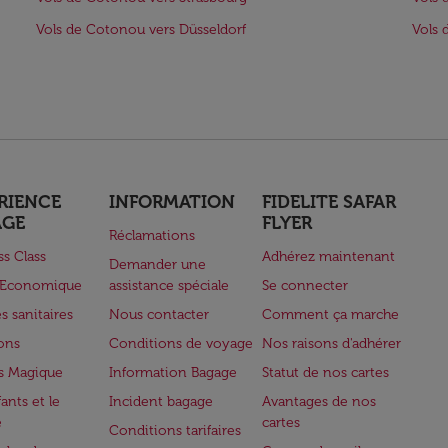
Vols de Cotonou vers Düsseldorf
Vols
RIENCE
INFORMATION
FIDELITE SAFAR
AGE
FLYER
Réclamations
ss Class
Adhérez maintenant
Demander une
e Economique
assistance spéciale
Se connecter
s sanitaires
Nous contacter
Comment ça marche
lons
Conditions de voyage
Nos raisons d'adhérer
s Magique
Information Bagage
Statut de nos cartes
ants et le
Incident bagage
Avantages de nos
e
cartes
Conditions tarifaires