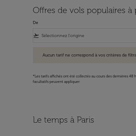
Offres de vols populaires à
De
flight_takeoff
Aucun tarif ne correspond à vos critères de filtrage. Ve
Aucun tarif ne correspond à vos critères de filtrag
*Les tarifs affichés ont été collectés au cours des dernières 4
facultatifs peuvent appliquer.
Le temps à Paris