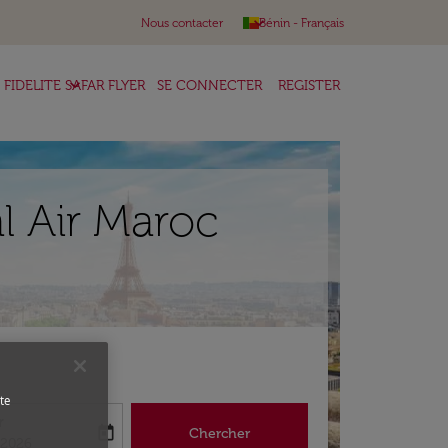
keyboard_arrow_down
Nous contacter
Bénin
-
Français
keyboard_arrow_down
FIDELITE SAFAR FLYER
SE CONNECTER
REGISTER
l Air Maroc
te
r
today
Chercher
abel
king-return-date-aria-label
/2026