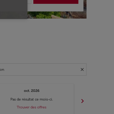
close
oct. 2026
n
chevron_right
Pas de résultat ce mois-ci.
Pas de ré
Trouver des offres
Trouv