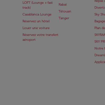
Repas 
LOFT (Lounge + fast
Rabat
track)
Divert
Tétouan
Casablanca Lounge
Sky Sh
Tanger
Réservez un hôtel
Bagage
Louer une voiture
Plan d
Réservez votre transfert
SKYRA
aéroport
SKY PR
Notre 
Dreaml
Applic