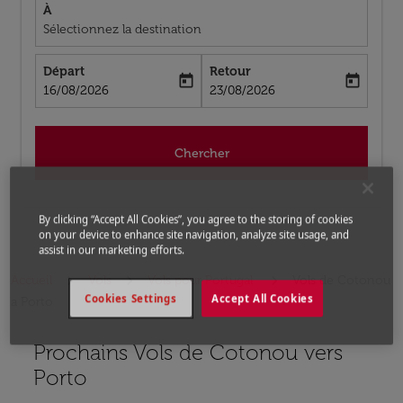
À
Sélectionnez la destination
Départ
Retour
today
today
fc-booking-departure-date-aria-label
fc-booking-return-date-aria-label
16/08/2026
23/08/2026
Chercher
By clicking “Accept All Cookies”, you agree to the storing of cookies
on your device to enhance site navigation, analyze site usage, and
assist in our marketing efforts.
Accueil
Vols
Vols pour Portugal
Vols de Cotonou
Cookies Settings
Accept All Cookies
a Porto
Prochains Vols de Cotonou vers
Aucun tarif trouvé pour les options populaires sélectio
Porto