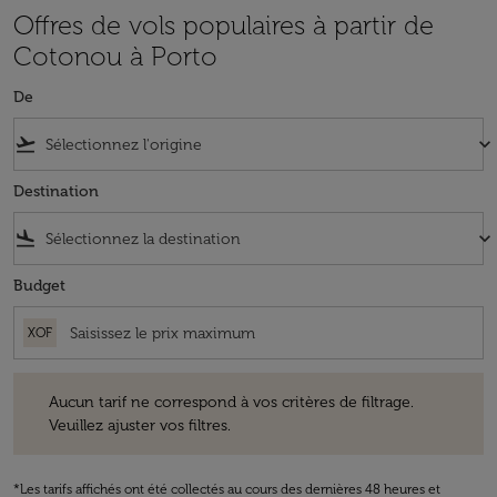
Offres de vols populaires à partir de
Cotonou à Porto
De
flight_takeoff
keyboard_arrow_down
Destination
flight_land
keyboard_arrow_down
Budget
XOF
Aucun tarif ne correspond à vos critères de filtrage. Veuillez ajuster v
Aucun tarif ne correspond à vos critères de filtrage.
Veuillez ajuster vos filtres.
*Les tarifs affichés ont été collectés au cours des dernières 48 heures et