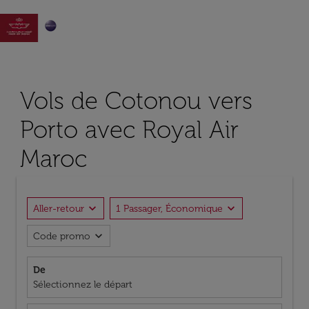

Vols de Cotonou vers
Porto avec Royal Air
Maroc
expand_more
expand_more
Aller-retour
1 Passager, Économique
expand_more
Code promo
De
Sélectionnez le départ