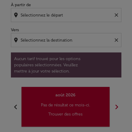
À partir de
location_on
close
Vers
location_on
close
Aucun tarif trouvé pour les options
populaires sélectionnées. Veuillez
mettre à jour votre sélection.
août 2026
chevron_left
chevron_right
Pas de résultat ce mois-ci.
Trouver des offres