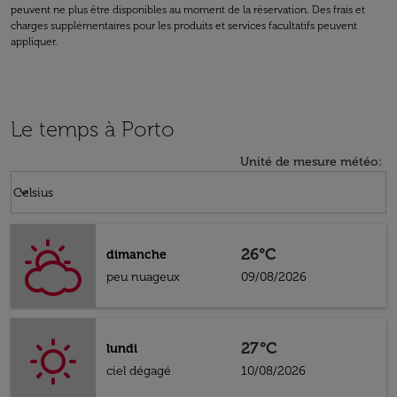
peuvent ne plus être disponibles au moment de la réservation. Des frais et
charges supplémentaires pour les produits et services facultatifs peuvent
appliquer.
Le temps à Porto
Unité de mesure météo
:
Weather unit option Celsius Selected
keyboard_arrow_down
Celsius
26°C
dimanche
peu nuageux
09/08/2026
27°C
lundi
ciel dégagé
10/08/2026