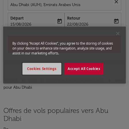
close
Abu Dhabi (AUH), Emirats Arabes Unis
Départ
Retour
today
today
fc-booking-departure-date-aria-label
fc-booking-return-date-aria-label
15/08/2026
22/08/2026
By clicking “Accept All Cookies”, you agree to the storing of cookies
Chercher
on your device to enhance site navigation, analyze site usage, and
assist in our marketing efforts.
Cookies Settings
Accept All Cookies
Accueil
Vols
Vols pour Emirats Arabes Unis
Vols
pour Abu Dhabi
Offres de vols populaires vers Abu
Dhabi