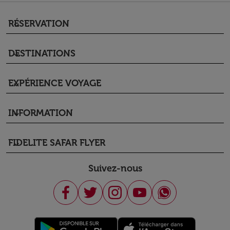
RÉSERVATION
keyboard_arrow_down
DESTINATIONS
keyboard_arrow_down
EXPÉRIENCE VOYAGE
keyboard_arrow_down
INFORMATION
keyboard_arrow_down
FIDELITE SAFAR FLYER
keyboard_arrow_down
Suivez-nous