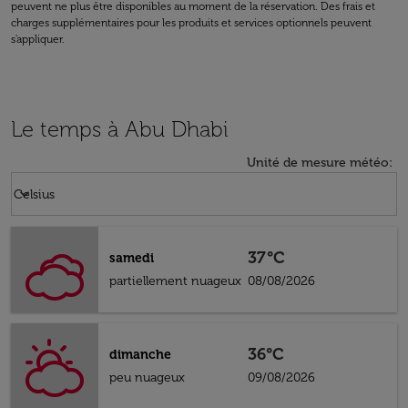
peuvent ne plus être disponibles au moment de la réservation. Des frais et
charges supplémentaires pour les produits et services optionnels peuvent
s'appliquer.
Le temps à Abu Dhabi
Unité de mesure météo
:
Weather unit option Celsius Selected
keyboard_arrow_down
Celsius
37°C
samedi
partiellement nuageux
08/08/2026
36°C
dimanche
peu nuageux
09/08/2026