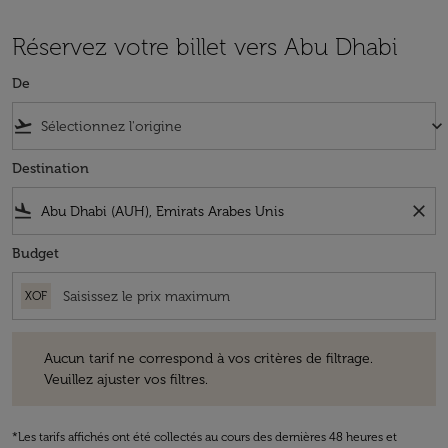
Réservez votre billet vers Abu Dhabi
De
flight_takeoff
keyboard_arrow_down
Destination
flight_land
close
Budget
XOF
Aucun tarif ne correspond à vos critères de filtrage. Veuillez ajuster v
Aucun tarif ne correspond à vos critères de filtrage.
Veuillez ajuster vos filtres.
*Les tarifs affichés ont été collectés au cours des dernières 48 heures et