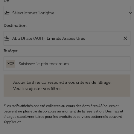
De
flight_takeoff
keyboard_arrow_down
Destination
flight_land
close
Budget
XOF
Aucun tarif ne correspond à vos critères de filtrage. Veuillez ajuster v
Aucun tarif ne correspond à vos critères de filtrage.
Veuillez ajuster vos filtres.
*Les tarifs affichés ont été collectés au cours des dernières 48 heures et
peuvent ne plus être disponibles au moment de la réservation. Des frais et
charges supplémentaires pour les produits et services optionnels peuvent
s'appliquer.