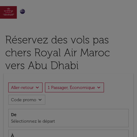

Réservez des vols pas
chers Royal Air Maroc
vers Abu Dhabi
expand_more
expand_more
Aller-retour
1 Passager, Économique
expand_more
Code promo
De
Sélectionnez le départ
À