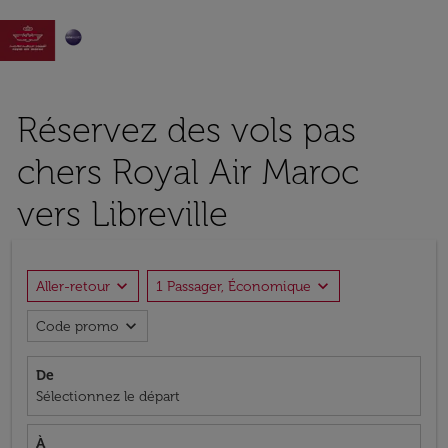

Réservez des vols pas
chers Royal Air Maroc
vers Libreville
expand_more
expand_more
Aller-retour
1 Passager, Économique
expand_more
Code promo
De
Sélectionnez le départ
À