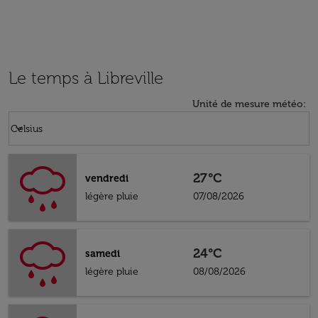
Le temps à Libreville
Unité de mesure météo
:
Weather unit option Celsius Selected
keyboard_arrow_down
Celsius
27°C
vendredi
légère pluie
07/08/2026
24°C
samedi
légère pluie
08/08/2026