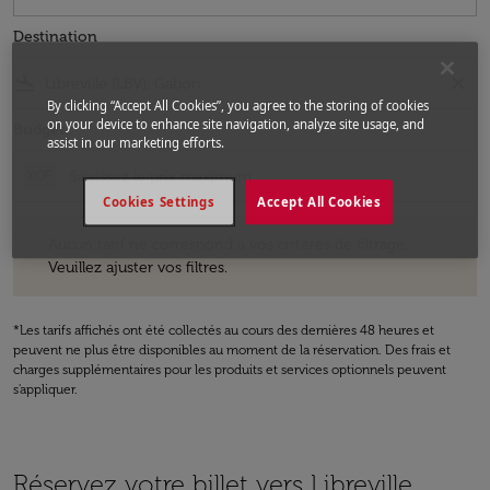
Destination
flight_land
close
By clicking “Accept All Cookies”, you agree to the storing of cookies
on your device to enhance site navigation, analyze site usage, and
Budget
assist in our marketing efforts.
XOF
Cookies Settings
Accept All Cookies
Aucun tarif ne correspond à vos critères de filtrage. Veuillez ajuster v
Aucun tarif ne correspond à vos critères de filtrage.
Veuillez ajuster vos filtres.
*Les tarifs affichés ont été collectés au cours des dernières 48 heures et
peuvent ne plus être disponibles au moment de la réservation. Des frais et
charges supplémentaires pour les produits et services optionnels peuvent
s'appliquer.
Réservez votre billet vers Libreville