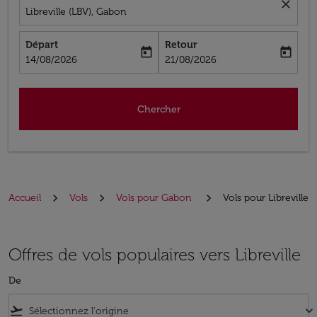
close
Libreville (LBV), Gabon
Départ
Retour
today
today
fc-booking-departure-date-aria-label
fc-booking-return-date-aria-label
14/08/2026
21/08/2026
Chercher
Accueil
Vols
Vols pour Gabon
Vols pour Libreville
Offres de vols populaires vers Libreville
De
flight_takeoff
keyboard_arrow_down