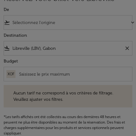
De
flight_takeoff
keyboard_arrow_down
Destination
flight_land
close
Budget
XOF
Aucun tarif ne correspond à vos critères de filtrage. Veuillez ajuster v
Aucun tarif ne correspond à vos critères de filtrage.
Veuillez ajuster vos filtres.
*Les tarifs affichés ont été collectés au cours des dernières 48 heures et
peuvent ne plus être disponibles au moment de la réservation. Des frais et
charges supplémentaires pour les produits et services optionnels peuvent
s'appliquer.