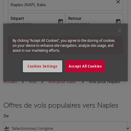
close
Naples (NAP), Italie
Départ
Retour
today
today
fc-booking-departure-date-aria-label
fc-booking-return-date-aria-label
13/08/2026
20/08/2026
By clicking “Accept All Cookies”, you agree to the storing of cookies
Chercher
on your device to enhance site navigation, analyze site usage, and
assist in our marketing efforts.
Cookies Settings
Accept All Cookies
Accueil
Vols
Vols pour Italie
Vols pour Naples
Offres de vols populaires vers Naples
De
flight_takeoff
keyboard_arrow_down