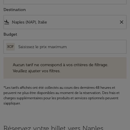
Destination
flight_land
close
Budget
XOF
Aucun tarif ne correspond à vos critères de filtrage. Veuillez ajuster v
Aucun tarif ne correspond à vos critères de filtrage.
Veuillez ajuster vos filtres.
*Les tarifs affichés ont été collectés au cours des dernières 48 heures et
peuvent ne plus être disponibles au moment de la réservation. Des frais et
charges supplémentaires pour les produits et services optionnels peuvent
s'appliquer.
Réservez votre billet vers Naples