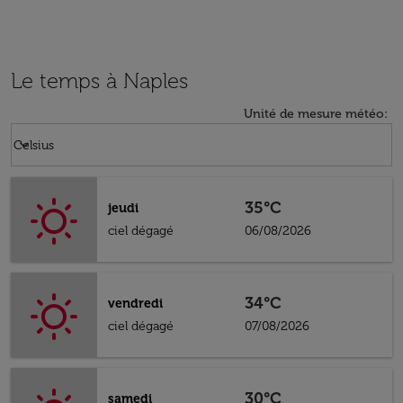
Le temps à Naples
Unité de mesure météo
:
Weather unit option Celsius Selected
keyboard_arrow_down
Celsius
35°C
jeudi
ciel dégagé
06/08/2026
34°C
vendredi
ciel dégagé
07/08/2026
30°C
samedi