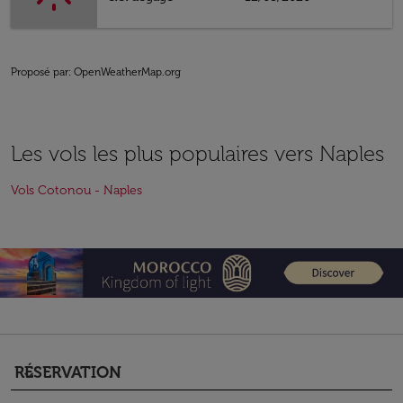
Proposé par
: OpenWeatherMap.org
Les vols les plus populaires vers Naples
Vols Cotonou - Naples
RÉSERVATION
keyboard_arrow_down