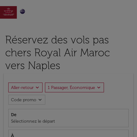

Réservez des vols pas
chers Royal Air Maroc
vers Naples
expand_more
expand_more
Aller-retour
1 Passager, Économique
expand_more
Code promo
De
Sélectionnez le départ
À