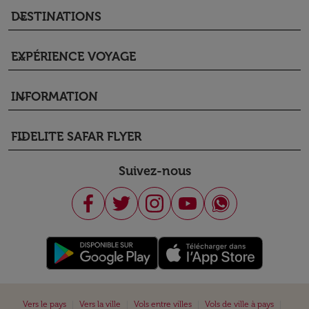
DESTINATIONS
keyboard_arrow_down
EXPÉRIENCE VOYAGE
keyboard_arrow_down
INFORMATION
keyboard_arrow_down
FIDELITE SAFAR FLYER
keyboard_arrow_down
Suivez-nous
|
|
|
|
Vers le pays
Vers la ville
Vols entre villes
Vols de ville à pays