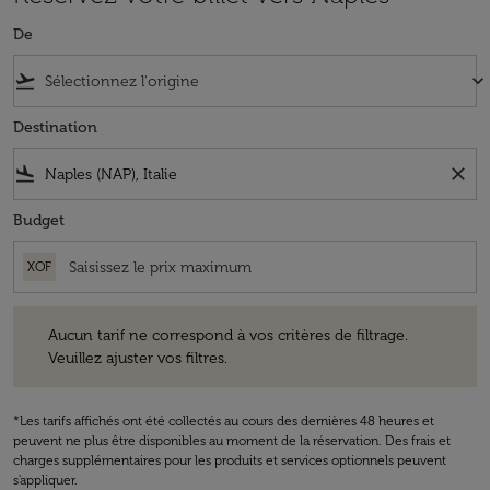
De
flight_takeoff
keyboard_arrow_down
Destination
flight_land
close
Budget
XOF
Aucun tarif ne correspond à vos critères de filtrage. Veuillez ajuster v
Aucun tarif ne correspond à vos critères de filtrage.
Veuillez ajuster vos filtres.
*Les tarifs affichés ont été collectés au cours des dernières 48 heures et
peuvent ne plus être disponibles au moment de la réservation. Des frais et
charges supplémentaires pour les produits et services optionnels peuvent
s'appliquer.