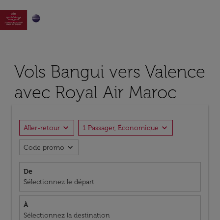

Vols Bangui vers Valence
avec Royal Air Maroc
expand_more
expand_more
Aller-retour
1 Passager, Économique
expand_more
Code promo
De
Sélectionnez le départ
À
Sélectionnez la destination