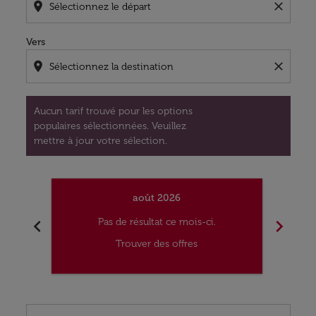
location_on
close
Vers
location_on
close
Aucun tarif trouvé pour les options
populaires sélectionnées. Veuillez
mettre à jour votre sélection.
août 2026
chevron_left
chevron_right
Pas de résultat ce mois-ci.
Trouver des offres