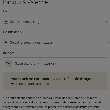
Bangui à Valence
De
flight_takeoff
keyboard_arrow_down
Destination
flight_land
keyboard_arrow_down
Budget
XAF
Aucun tarif ne correspond à vos critères de filtrage. Veuillez ajuster v
Aucun tarif ne correspond à vos critères de filtrage.
Veuillez ajuster vos filtres.
*Les tarifs affichés ont été collectés au cours des dernières 48 heures et
peuvent ne plus être disponibles au moment de la réservation. Des frais et
charges supplémentaires pour les produits et services facultatifs peuvent