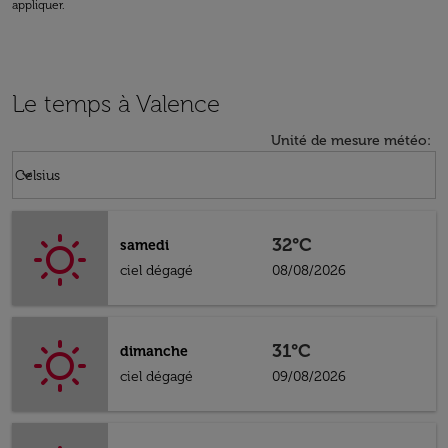
appliquer.
Le temps à Valence
Unité de mesure météo
:
Weather unit option Celsius Selected
keyboard_arrow_down
Celsius
32°C
samedi
ciel dégagé
08/08/2026
31°C
dimanche
ciel dégagé
09/08/2026