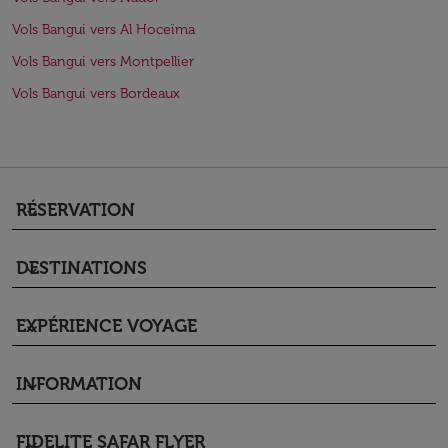
Vols Bangui vers Al Hoceïma
Vols Bangui vers Montpellier
Vols Bangui vers Bordeaux
RÉSERVATION
keyboard_arrow_down
DESTINATIONS
keyboard_arrow_down
EXPÉRIENCE VOYAGE
keyboard_arrow_down
INFORMATION
keyboard_arrow_down
FIDELITE SAFAR FLYER
keyboard_arrow_down