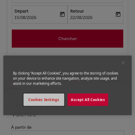
Départ
Retour
today
today
fc-booking-departure-date-aria-label
fc-booking-return-date-aria-label
15/08/2026
22/08/2026
Chercher
By clicking “Accept All Cookies”, you agree to the storing of cookies
on your device to enhance site navigation, analyze site usage, and
Accueil
Vols
Vols pour Espagne
Vols de Bangui a
assist in our marketing efforts.
Valence
Cookies Settings
Accept All Cookies
Prochains Vols de Bangui vers
Aucun tarif trouvé pour les options populaires sélectio
Valence
À partir de