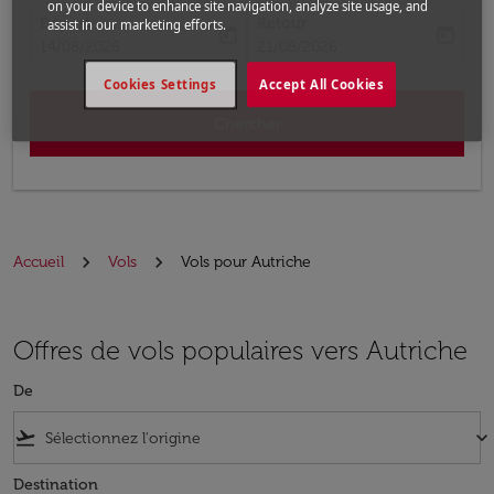
on your device to enhance site navigation, analyze site usage, and
Départ
Retour
assist in our marketing efforts.
today
today
fc-booking-departure-date-aria-label
fc-booking-return-date-aria-label
14/08/2026
21/08/2026
Cookies Settings
Accept All Cookies
Chercher
Accueil
Vols
Vols pour Autriche
Offres de vols populaires vers Autriche
De
flight_takeoff
keyboard_arrow_down
Destination