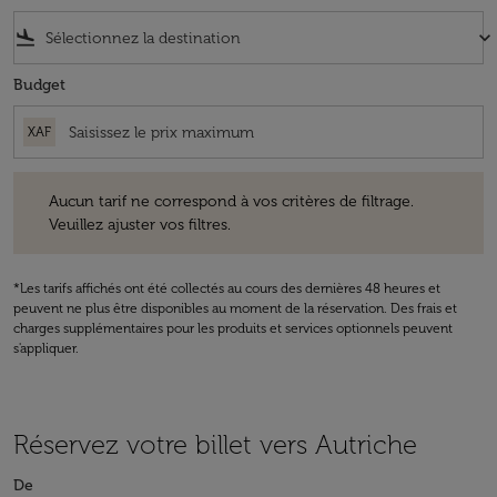
flight_land
keyboard_arrow_down
Budget
XAF
Aucun tarif ne correspond à vos critères de filtrage. Veuillez ajuster v
Aucun tarif ne correspond à vos critères de filtrage.
Veuillez ajuster vos filtres.
*Les tarifs affichés ont été collectés au cours des dernières 48 heures et
peuvent ne plus être disponibles au moment de la réservation. Des frais et
charges supplémentaires pour les produits et services optionnels peuvent
s'appliquer.
Réservez votre billet vers Autriche
De