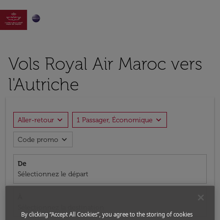

Vols Royal Air Maroc vers
l'Autriche
expand_more
expand_more
Aller-retour
1 Passager, Économique
expand_more
Code promo
De
Sélectionnez le départ
À
Sélectionnez la destination
By clicking “Accept All Cookies”, you agree to the storing of cookies