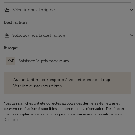
flight_takeoff
keyboard_arrow_down
Destination
flight_land
keyboard_arrow_down
Budget
XAF
Aucun tarif ne correspond à vos critères de filtrage. Veuillez ajuster v
Aucun tarif ne correspond à vos critères de filtrage.
Veuillez ajuster vos filtres.
*Les tarifs affichés ont été collectés au cours des dernières 48 heures et
peuvent ne plus être disponibles au moment de la réservation. Des frais et
charges supplémentaires pour les produits et services optionnels peuvent
s'appliquer.