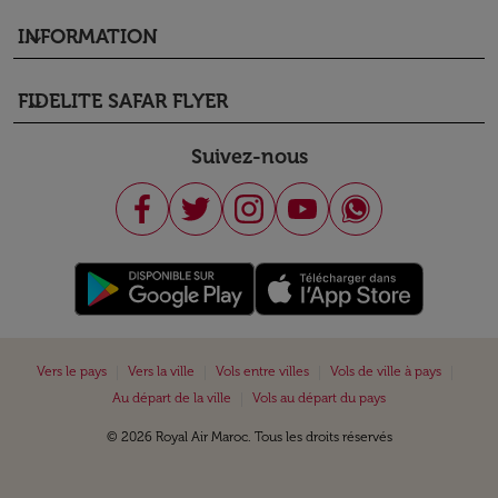
INFORMATION
keyboard_arrow_down
FIDELITE SAFAR FLYER
keyboard_arrow_down
Suivez-nous
|
|
|
|
Vers le pays
Vers la ville
Vols entre villes
Vols de ville à pays
|
Au départ de la ville
Vols au départ du pays
© 2026 Royal Air Maroc. Tous les droits réservés