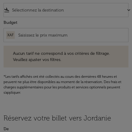
flight_land
keyboard_arrow_down
Budget
XAF
Aucun tarif ne correspond à vos critères de filtrage. Veuillez ajuster v
Aucun tarif ne correspond à vos critères de filtrage.
Veuillez ajuster vos filtres.
*Les tarifs affichés ont été collectés au cours des dernières 48 heures et
peuvent ne plus être disponibles au moment de la réservation. Des frais et
charges supplémentaires pour les produits et services optionnels peuvent
s'appliquer.
Réservez votre billet vers Jordanie
De