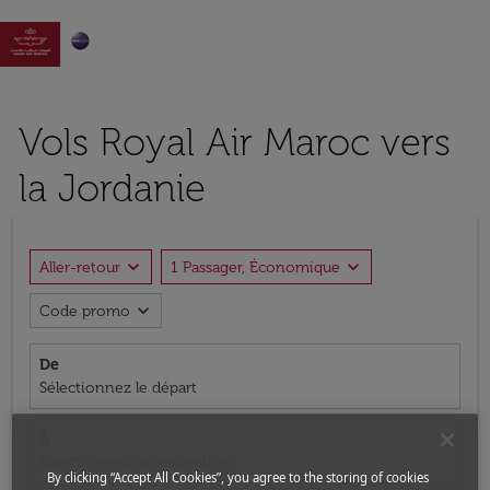

Vols Royal Air Maroc vers
la Jordanie
expand_more
expand_more
Aller-retour
1 Passager, Économique
expand_more
Code promo
De
Sélectionnez le départ
À
Sélectionnez la destination
By clicking “Accept All Cookies”, you agree to the storing of cookies