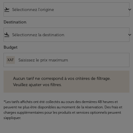
flight_takeoff
keyboard_arrow_down
Destination
flight_land
keyboard_arrow_down
Budget
XAF
Aucun tarif ne correspond à vos critères de filtrage. Veuillez ajuster v
Aucun tarif ne correspond à vos critères de filtrage.
Veuillez ajuster vos filtres.
*Les tarifs affichés ont été collectés au cours des dernières 48 heures et
peuvent ne plus être disponibles au moment de la réservation. Des frais et
charges supplémentaires pour les produits et services optionnels peuvent
s'appliquer.