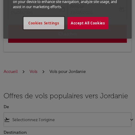
on your device to enhance site navigation, analyze site usage, and
Départ
Retour
assist in our marketing efforts.
today
today
fc-booking-departure-date-aria-label
fc-booking-return-date-aria-label
15/08/2026
22/08/2026
Cookies Settings
Accept All Cookies
Chercher
Accueil
Vols
Vols pour Jordanie
Offres de vols populaires vers Jordanie
De
flight_takeoff
keyboard_arrow_down
Destination