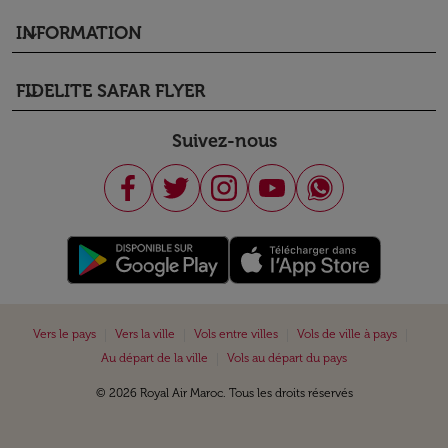
INFORMATION
keyboard_arrow_down
FIDELITE SAFAR FLYER
keyboard_arrow_down
Suivez-nous
|
|
|
|
Vers le pays
Vers la ville
Vols entre villes
Vols de ville à pays
|
Au départ de la ville
Vols au départ du pays
© 2026 Royal Air Maroc. Tous les droits réservés