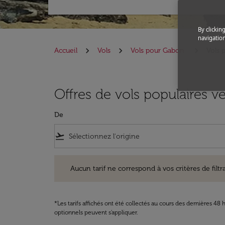
By clickin
navigation
Accueil
Vols
Vols pour Gabon
Vols p
Offres de vols populaires ver
De
flight_takeoff
Aucun tarif ne correspond à vos critères de filtrage. Ve
Aucun tarif ne correspond à vos critères de filtrag
*Les tarifs affichés ont été collectés au cours des dernières 4
optionnels peuvent s'appliquer.