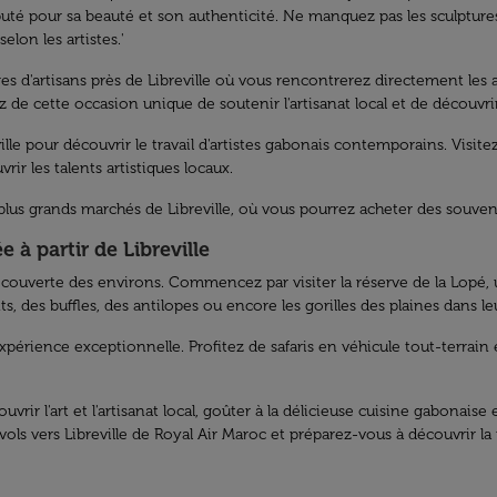
 réputé pour sa beauté et son authenticité. Ne manquez pas les sculptu
lon les artistes.'
ges d'artisans près de Libreville où vous rencontrerez directement les 
 de cette occasion unique de soutenir l'artisanat local et de découvrir
lle pour découvrir le travail d'artistes gabonais contemporains. Visitez
ir les talents artistiques locaux.
s grands marchés de Libreville, où vous pourrez acheter des souvenir
 à partir de Libreville
a découverte des environs. Commencez par visiter la réserve de la Lopé,
s buffles, des antilopes ou encore les gorilles des plaines dans leur
expérience exceptionnelle. Profitez de safaris en véhicule tout-terra
ouvrir l'art et l'artisanat local, goûter à la délicieuse cuisine gabon
 vols vers Libreville de Royal Air Maroc et préparez-vous à découvrir la r