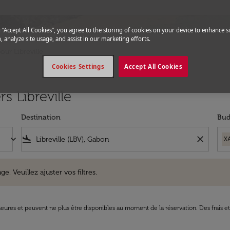
g “Accept All Cookies”, you agree to the storing of cookies on your device to enhance si
, analyze site usage, and assist in our marketing efforts.
our Libreville
Cookies Settings
Accept All Cookies
s Libreville
Destination
Bud
keyboard_arrow_down
flight_land
close
X
uillez ajuster vos filtres.
e. Veuillez ajuster vos filtres.
8 heures et peuvent ne plus être disponibles au moment de la réservation. Des frais e