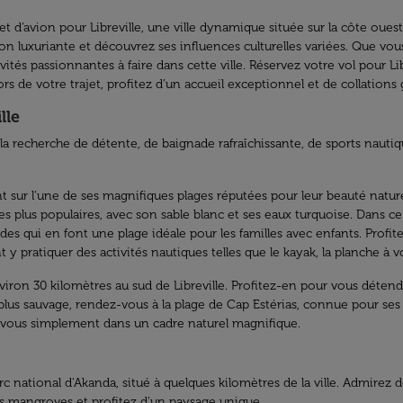
t d’avion pour Libreville, une ville dynamique située sur la côte oues
on luxuriante et découvrez ses influences culturelles variées. Que vous 
vités passionnantes à faire dans cette ville. Réservez votre vol pour L
rs de votre trajet, profitez d’un accueil exceptionnel et de collations 
lle
à la recherche de détente, de baignade rafraîchissante, de sports na
sur l'une de ses magnifiques plages réputées pour leur beauté naturell
es plus populaires, avec son sable blanc et ses eaux turquoise. Dans ce
es qui en font une plage idéale pour les familles avec enfants. Profite
y pratiquer des activités nautiques telles que le kayak, la planche à v
ron 30 kilomètres au sud de Libreville. Profitez-en pour vous détendre 
 plus sauvage, rendez-vous à la plage de Cap Estérias, connue pour ses
-vous simplement dans un cadre naturel magnifique.
rc national d'Akanda, situé à quelques kilomètres de la ville. Admirez 
les mangroves et profitez d’un paysage unique.