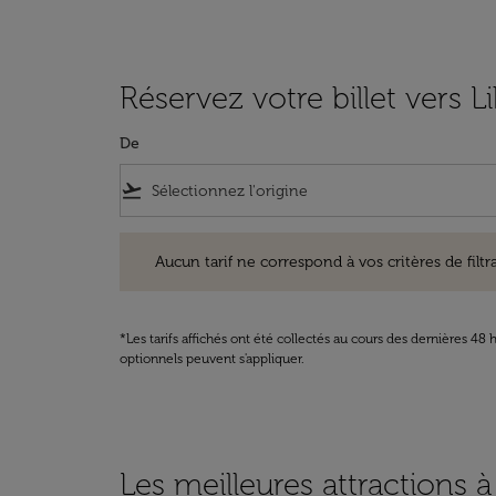
Réservez votre billet vers Li
De
flight_takeoff
Aucun tarif ne correspond à vos critères de filtrage. Ve
Aucun tarif ne correspond à vos critères de filtrag
*Les tarifs affichés ont été collectés au cours des dernières 4
optionnels peuvent s'appliquer.
Les meilleures attractions à 