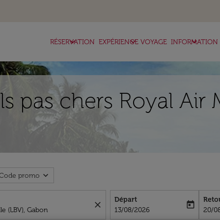
keyboard_arrow_down
keyboard_arrow_down
keyboard_arrow_down
RÉSERVATION
EXPÉRIENCE VOYAGE
INFORMATION
ls pas chers Royal Air 
expand_more
Code promo
Départ
Reto
close
today
fc-booking-departure-date-aria-l
fc-bo
13/08/2026
20/0