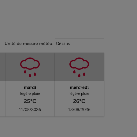
Weather unit option Celsius Select
keyboard_arrow_down
Unité de mesure météo
:
Celsius
mardi
mercredi
légère pluie
légère pluie
25°C
26°C
11/08/2026
12/08/2026