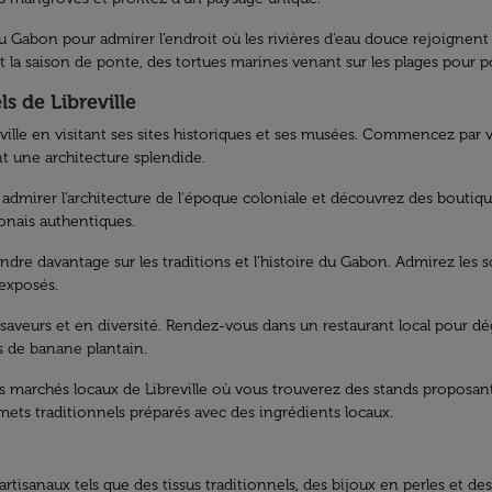
 du Gabon pour admirer l’endroit où les rivières d’eau douce rejoignen
t la saison de ponte, des tortues marines venant sur les plages pour p
ls de Libreville
eville en visitant ses sites historiques et ses musées. Commencez par v
ant une architecture splendide.
admirer l'architecture de l'époque coloniale et découvrez des boutiques
onais authentiques.
ndre davantage sur les traditions et l'histoire du Gabon. Admirez les 
 exposés.
saveurs et en diversité. Rendez-vous dans un restaurant local pour 
s de banane plantain.
es marchés locaux de Libreville où vous trouverez des stands proposant
s mets traditionnels préparés avec des ingrédients locaux.
rtisanaux tels que des tissus traditionnels, des bijoux en perles et de