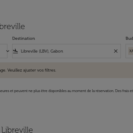
breville
Destination
Bud
keyboard_arrow_down
flight_land
close
X
uillez ajuster vos filtres.
e. Veuillez ajuster vos filtres.
8 heures et peuvent ne plus être disponibles au moment de la réservation. Des frais e
Libreville