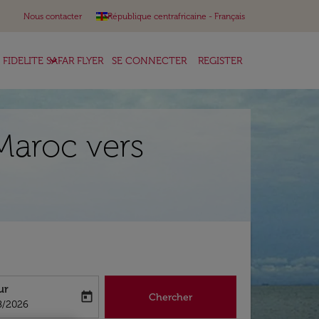
keyboard_arrow_down
Nous contacter
République centrafricaine
-
Français
keyboard_arrow_down
FIDELITE SAFAR FLYER
SE CONNECTER
REGISTER
Maroc vers
ur
today
Chercher
abel
oking-return-date-aria-label
8/2026