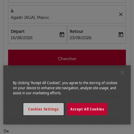
À
close
Agadir (AGA), Maroc
Départ
Retour
today
today
fc-booking-departure-date-aria-label
fc-booking-return-date-aria-label
16/08/2026
23/08/2026
Chercher
By clicking “Accept All Cookies”, you agree to the storing of cookies
on your device to enhance site navigation, analyze site usage, and
assist in our marketing efforts.
Accueil
Vols
Vols pour Maroc
Vols pour Agadir
Cookies Settings
Accept All Cookies
Offres de vols populaires vers Agadir
De