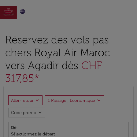

Réservez des vols pas
chers Royal Air Maroc
vers Agadir dès
CHF
317,85*
expand_more
expand_more
Aller-retour
1 Passager, Économique
expand_more
Code promo
De
Sélectionnez le départ