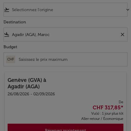
flight_takeoff
keyboard_arrow_down
Destination
flight_land
close
Budget
CHF
Genève (GVA)
à
Agadir (AGA)
26/08/2026 - 02/09/2026
De
CHF 317,85
*
Vu(s) : 1 jour plus tôt
Aller-retour
/
Économique
Réservez maintenant