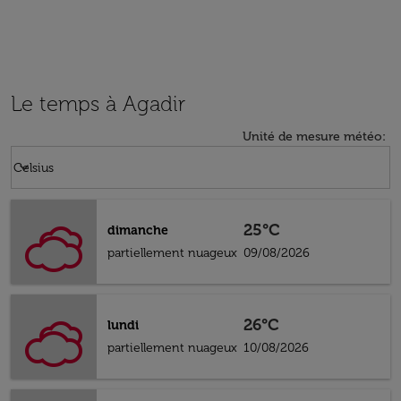
Le temps à Agadir
Unité de mesure météo
:
Weather unit option Celsius Selected
keyboard_arrow_down
Celsius
25°C
dimanche
partiellement nuageux
09/08/2026
26°C
lundi
partiellement nuageux
10/08/2026