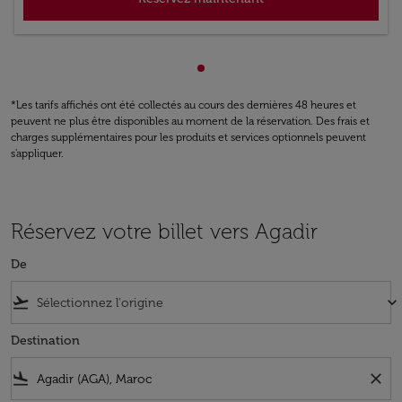
Affichage de cmp-pagination
*Les tarifs affichés ont été collectés au cours des dernières 48 heures et
peuvent ne plus être disponibles au moment de la réservation. Des frais et
charges supplémentaires pour les produits et services optionnels peuvent
s'appliquer.
Réservez votre billet vers Agadir
De
flight_takeoff
keyboard_arrow_down
Destination
flight_land
close