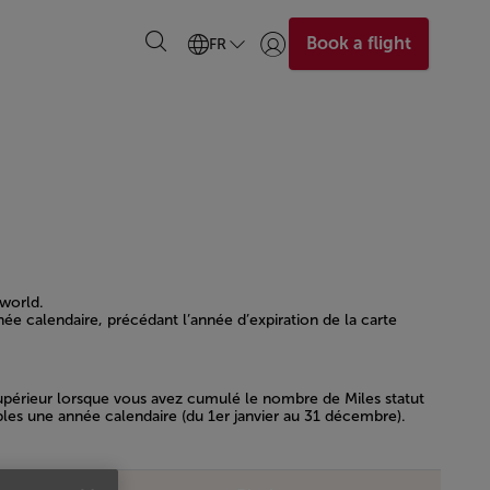
Book a flight
FR
Se connecter | S’inscrire)
world.
ée calendaire, précédant l’année d’expiration de la carte
érieur lorsque vous avez cumulé le nombre de Miles statut
les une année calendaire (du 1er janvier au 31 décembre).