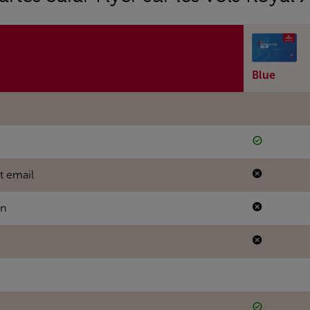
Blue
t email
on