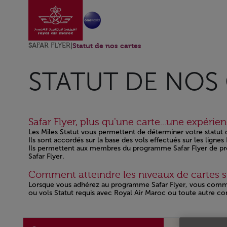
Aller à la page accu
Saut au contenu principal
SAFAR FLYER
|
Statut de nos cartes
STATUT DE NOS
Safar Flyer, plus qu'une carte...une expérie
Les Miles Statut vous permettent de déterminer votre statut de
Ils sont accordés sur la base des vols effectués sur les lign
Ils permettent aux membres du programme Safar Flyer de progr
Safar Flyer.
Open in a new window
Comment atteindre les niveaux de cartes su
Lorsque vous adhérez au programme Safar Flyer, vous comme
ou vols Statut requis avec Royal Air Maroc ou toute autre c
Open in a new window