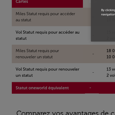
Cartes
Blue
By clickin
Miles Statut requis pour accéder
20 0
navigation
-
au statut
10 0
Vol Statut requis pour accéder au
15 v
-
statut
2 vo
Miles Statut requis pour
18 0
-
renouveler un statut
10 0
Vol Statut requis pour renouveler
13 v
-
un statut
2 vo
-
Statut oneworld équivalent
Comparez vos avantages de cart