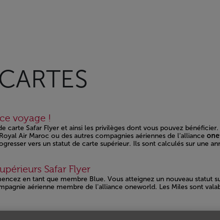
eil
 CARTES
nce voyage !
 carte Safar Flyer et ainsi les privilèges dont vous pouvez bénéficier.
es Royal Air Maroc ou des autres compagnies aériennes de l’alliance
one
esser vers un statut de carte supérieur. Ils sont calculés sur une ann
périeurs Safar Flyer
ncez en tant que membre Blue. Vous atteignez un nouveau statut sup
ompagnie aérienne membre de l'alliance oneworld. Les Miles sont valab