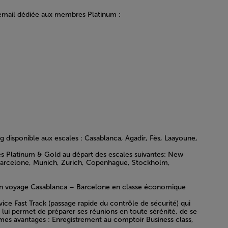
 email dédiée aux membres Platinum :
disponible aux escales : Casablanca, Agadir, Fès, Laayoune,
res Platinum & Gold au départ des escales suivantes: New
, Barcelone, Munich, Zurich, Copenhague, Stockholm,
 un voyage Casablanca – Barcelone en classe économique
ce Fast Track (passage rapide du contrôle de sécurité) qui
i lui permet de préparer ses réunions en toute sérénité, de se
êmes avantages : Enregistrement au comptoir Business class,