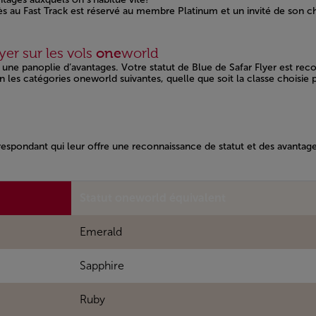
ès au Fast Track est réservé au membre Platinum et un invité de son c
er sur les vols
one
world
une panoplie d’avantages. Votre statut de Blue de Safar Flyer est r
on les catégories oneworld suivantes, quelle que soit la classe choisie
spondant qui leur offre une reconnaissance de statut et des avantage
Statut oneworld équivalent
Emerald
Sapphire
Ruby