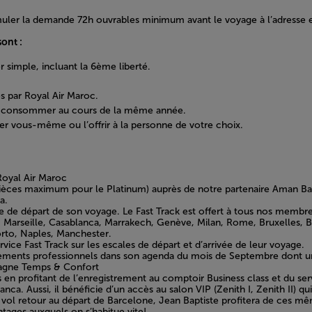
muler la demande 72h ouvrables minimum avant le voyage à l’adresse
ont :
 simple, incluant la 6ème liberté.
.
s par Royal Air Maroc.
t à consommer au cours de la même année.
ter vous-même ou l’offrir à la personne de votre choix.
Royal Air Maroc
ièces maximum pour le Platinum) auprès de notre partenaire Aman Bag 
a.
ale de départ de son voyage. Le Fast Track est offert à tous nos memb
id, Marseille, Casablanca, Marrakech, Genève, Milan, Rome, Bruxelles
orto, Naples, Manchester.
vice Fast Track sur les escales de départ et d’arrivée de leur voyage.
acements professionnels dans son agenda du mois de Septembre dont
e gagne Temps & Confort
 profitant de l’enregistrement au comptoir Business class et du servi
ca. Aussi, il bénéficie d’un accès au salon VIP (Zenith I, Zenith II) qu
n vol retour au départ de Barcelone, Jean Baptiste profitera de ces m
tages auxquels on s’habitue vite!