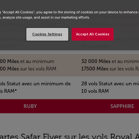
Silver
Gold
g “Accept All Cookies”, you agree to the storing of cookies on your device to enhance 
00 Miles
et au minimum
35 000 Miles
et au mini
, analyze site usage, and assist in our marketing efforts.
00 Miles
sur les vols RAM
17 500 Miles
sur les vols
Cookies Settings
Accept All Cookies
ols Statut avec un minimum de
30 vols Statut avec un 
ls RAM*
10 vols RAM
00 Miles
et au minimum
32 000 Miles
et au mini
00 Miles
sur les vols RAM
17500 Miles
sur les vols 
ols Statut avec un minimum de
28 vols Statut avec un 
ls RAM*
10 vols RAM
RUBY
SAPPHIRE
es Safar Flyer sur les vols Royal A