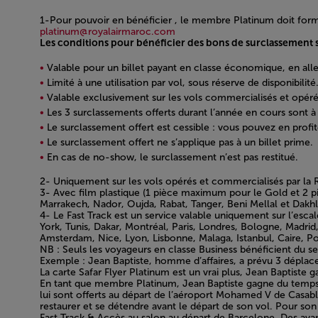
1-Pour pouvoir en bénéficier , le membre Platinum doit for
platinum@royalairmaroc.com
Les conditions pour bénéficier des bons de surclassement s
Valable pour un billet payant en classe économique, en aller
Limité à une utilisation par vol, sous réserve de disponibilité
Valable exclusivement sur les vols commercialisés et opéré
Les 3 surclassements offerts durant l’année en cours son
Le surclassement offert est cessible : vous pouvez en profi
Le surclassement offert ne s’applique pas à un billet prime.
En cas de no-show, le surclassement n’est pas restitué.
Open in a new window
2- Uniquement sur les vols opérés et commercialisés par la 
3- Avec film plastique (1 pièce maximum pour le Gold et 2 p
Marrakech, Nador, Oujda, Rabat, Tanger, Beni Mellal et Dakhl
4- Le Fast Track est un service valable uniquement sur l’esc
York, Tunis, Dakar, Montréal, Paris, Londres, Bologne, Madr
Amsterdam, Nice, Lyon, Lisbonne, Malaga, Istanbul, Caire, P
NB : Seuls les voyageurs en classe Business bénéficient du ser
Exemple : Jean Baptiste, homme d’affaires, a prévu 3 dépl
La carte Safar Flyer Platinum est un vrai plus, Jean Baptist
En tant que membre Platinum, Jean Baptiste gagne du temps en
lui sont offerts au départ de l’aéroport Mohamed V de Casablan
restaurer et se détendre avant le départ de son vol. Pour so
Fast Track & Accès au salon au départ de Barcelone. Des avan