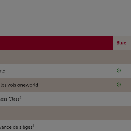
Blue
rld
 les vols
one
world
2
ness Class
1
avance de sièges