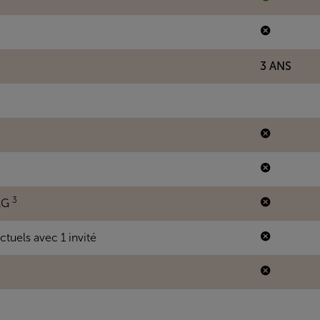
3 ANS
3
BAG
tuels avec 1 invité