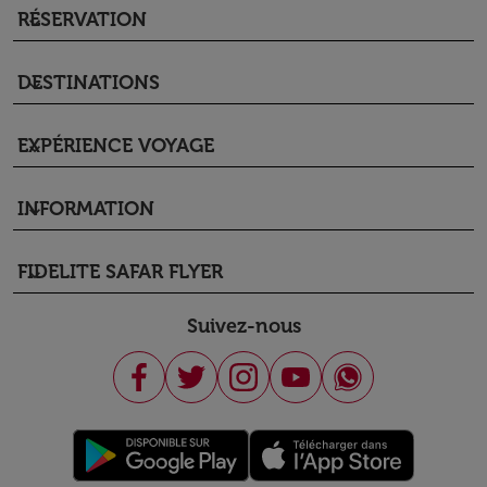
RÉSERVATION
keyboard_arrow_down
DESTINATIONS
keyboard_arrow_down
EXPÉRIENCE VOYAGE
keyboard_arrow_down
INFORMATION
keyboard_arrow_down
FIDELITE SAFAR FLYER
keyboard_arrow_down
Suivez-nous