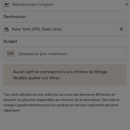
flight_takeoff
keyboard_arrow_down
Destination
flight_land
close
Budget
CHF
Aucun tarif ne correspond à vos critères de filtrage. Veuillez ajuster v
Aucun tarif ne correspond à vos critères de filtrage.
Veuillez ajuster vos filtres.
*Les tarifs affichés ont été collectés au cours des dernières 48 heures et
peuvent ne plus être disponibles au moment de la réservation. Des frais et
charges supplémentaires pour les produits et services optionnels peuvent
s'appliquer.