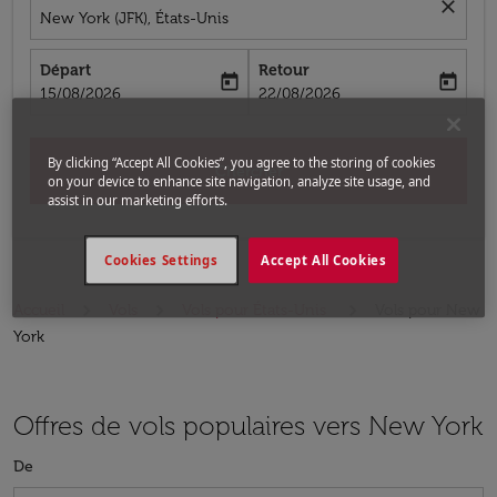
close
New York (JFK), États-Unis
Départ
Retour
today
today
fc-booking-departure-date-aria-label
fc-booking-return-date-aria-label
15/08/2026
22/08/2026
By clicking “Accept All Cookies”, you agree to the storing of cookies
Chercher
on your device to enhance site navigation, analyze site usage, and
assist in our marketing efforts.
Cookies Settings
Accept All Cookies
Accueil
Vols
Vols pour États-Unis
Vols pour New
York
Offres de vols populaires vers New York
De