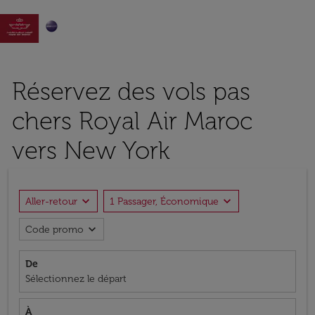

Réservez des vols pas
chers Royal Air Maroc
vers New York
expand_more
expand_more
Aller-retour
1 Passager, Économique
expand_more
Code promo
De
Sélectionnez le départ
À