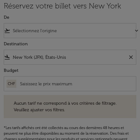
Réservez votre billet vers New York
De
flight_takeoff
keyboard_arrow_down
Destination
flight_land
close
Budget
CHF
Aucun tarif ne correspond à vos critères de filtrage. Veuillez ajuster v
Aucun tarif ne correspond à vos critères de filtrage.
Veuillez ajuster vos filtres.
*Les tarifs affichés ont été collectés au cours des dernières 48 heures et
peuvent ne plus être disponibles au moment de la réservation. Des frais et
charges supplémentaires pour les produits et services optionnels peuvent