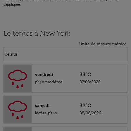
s'appliquer.
Le temps à New York
Unité de mesure météo
:
Weather unit option Celsius Selected
keyboard_arrow_down
Celsius
33°C
vendredi
pluie modérée
07/08/2026
32°C
samedi
légère pluie
08/08/2026