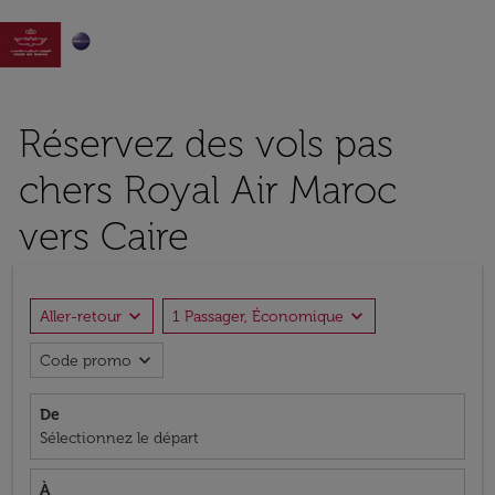

Réservez des vols pas
chers Royal Air Maroc
vers Caire
expand_more
expand_more
Aller-retour
1 Passager, Économique
expand_more
Code promo
De
Sélectionnez le départ
À