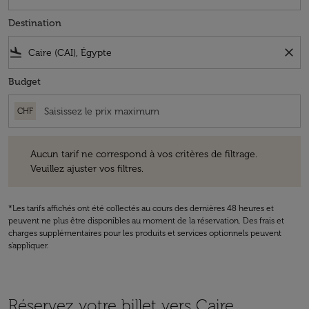
Destination
flight_land
close
Budget
CHF
Aucun tarif ne correspond à vos critères de filtrage. Veuillez ajuster v
Aucun tarif ne correspond à vos critères de filtrage.
Veuillez ajuster vos filtres.
*Les tarifs affichés ont été collectés au cours des dernières 48 heures et
peuvent ne plus être disponibles au moment de la réservation. Des frais et
charges supplémentaires pour les produits et services optionnels peuvent
s'appliquer.
Réservez votre billet vers Caire