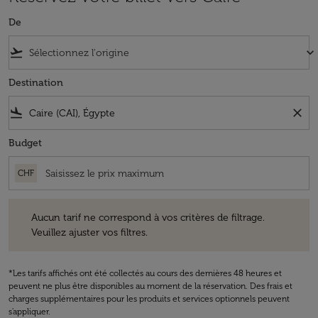
De
flight_takeoff
keyboard_arrow_down
Destination
flight_land
close
Budget
CHF
Aucun tarif ne correspond à vos critères de filtrage. Veuillez ajuster v
Aucun tarif ne correspond à vos critères de filtrage.
Veuillez ajuster vos filtres.
*Les tarifs affichés ont été collectés au cours des dernières 48 heures et
peuvent ne plus être disponibles au moment de la réservation. Des frais et
charges supplémentaires pour les produits et services optionnels peuvent
s'appliquer.