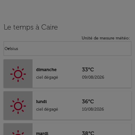
Le temps à Caire
Unité de mesure météo
:
Weather unit option Celsius Selected
keyboard_arrow_down
Celsius
33°C
dimanche
ciel dégagé
09/08/2026
36°C
lundi
ciel dégagé
10/08/2026
38°C
mardi