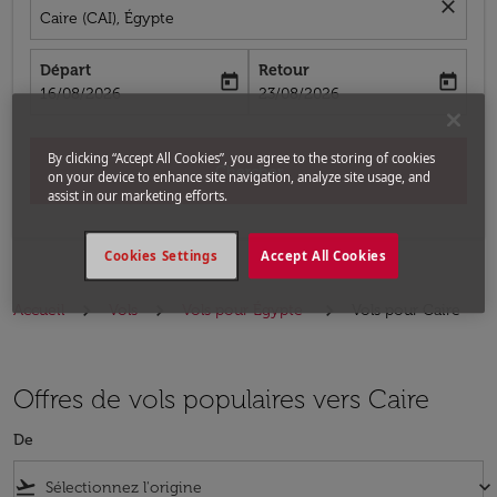
close
Caire (CAI), Égypte
Départ
Retour
today
today
fc-booking-departure-date-aria-label
fc-booking-return-date-aria-label
16/08/2026
23/08/2026
By clicking “Accept All Cookies”, you agree to the storing of cookies
Chercher
on your device to enhance site navigation, analyze site usage, and
assist in our marketing efforts.
Cookies Settings
Accept All Cookies
Accueil
Vols
Vols pour Égypte
Vols pour Caire
Offres de vols populaires vers Caire
De
flight_takeoff
keyboard_arrow_down