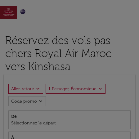

Réservez des vols pas
chers Royal Air Maroc
vers Kinshasa
expand_more
expand_more
Aller-retour
1 Passager, Économique
expand_more
Code promo
De
Sélectionnez le départ
À