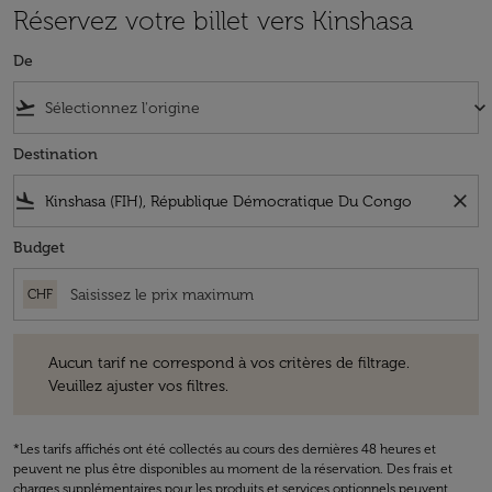
Réservez votre billet vers Kinshasa
De
flight_takeoff
keyboard_arrow_down
Destination
flight_land
close
Budget
CHF
Aucun tarif ne correspond à vos critères de filtrage. Veuillez ajuster v
Aucun tarif ne correspond à vos critères de filtrage.
Veuillez ajuster vos filtres.
*Les tarifs affichés ont été collectés au cours des dernières 48 heures et
peuvent ne plus être disponibles au moment de la réservation. Des frais et
charges supplémentaires pour les produits et services optionnels peuvent