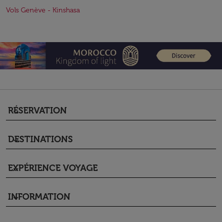
Vols Genève - Kinshasa
RÉSERVATION
keyboard_arrow_down
DESTINATIONS
keyboard_arrow_down
EXPÉRIENCE VOYAGE
keyboard_arrow_down
INFORMATION
keyboard_arrow_down