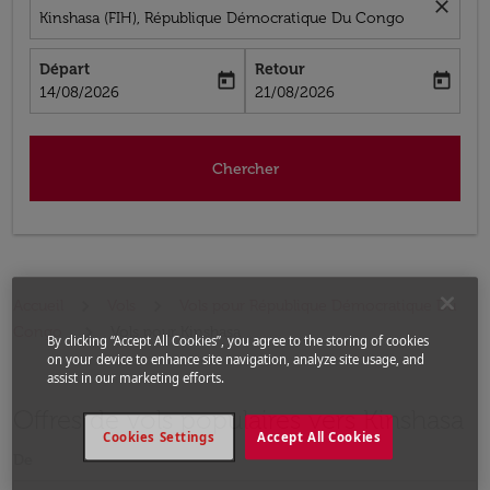
close
Kinshasa (FIH), République Démocratique Du Congo
Départ
Retour
today
today
fc-booking-departure-date-aria-label
fc-booking-return-date-aria-label
14/08/2026
21/08/2026
Chercher
Accueil
Vols
Vols pour République Démocratique Du
Congo
Vols pour Kinshasa
By clicking “Accept All Cookies”, you agree to the storing of cookies
on your device to enhance site navigation, analyze site usage, and
assist in our marketing efforts.
Offres de vols populaires vers Kinshasa
Cookies Settings
Accept All Cookies
De