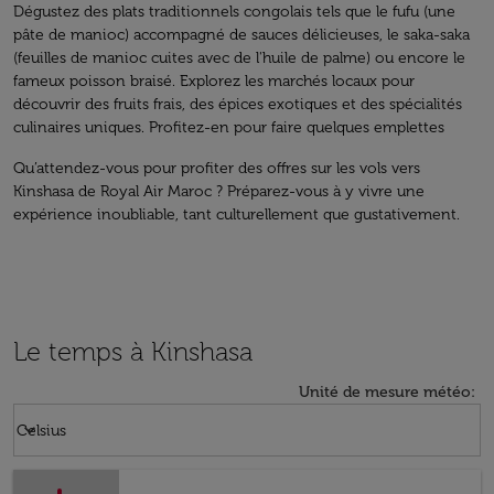
Dégustez des plats traditionnels congolais tels que le fufu (une
pâte de manioc) accompagné de sauces délicieuses, le saka-saka
(feuilles de manioc cuites avec de l'huile de palme) ou encore le
fameux poisson braisé. Explorez les marchés locaux pour
découvrir des fruits frais, des épices exotiques et des spécialités
culinaires uniques. Profitez-en pour faire quelques emplettes
Qu’attendez-vous pour profiter des offres sur les vols vers
Kinshasa de Royal Air Maroc ? Préparez-vous à y vivre une
expérience inoubliable, tant culturellement que gustativement.
Le temps à Kinshasa
Unité de mesure météo
:
Weather unit option Celsius Selected
keyboard_arrow_down
Celsius