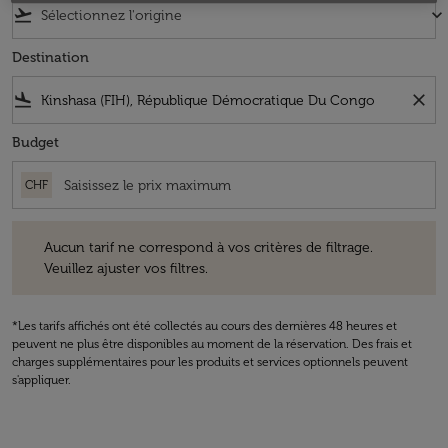
flight_takeoff
keyboard_arrow_down
Destination
flight_land
close
Budget
CHF
Aucun tarif ne correspond à vos critères de filtrage. Veuillez ajuster v
Aucun tarif ne correspond à vos critères de filtrage.
Veuillez ajuster vos filtres.
*Les tarifs affichés ont été collectés au cours des dernières 48 heures et
peuvent ne plus être disponibles au moment de la réservation. Des frais et
charges supplémentaires pour les produits et services optionnels peuvent
s'appliquer.