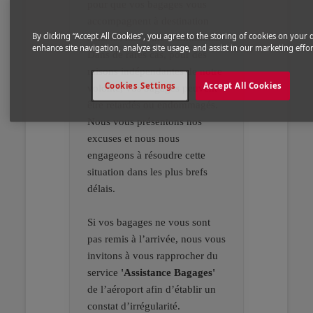
pour que vos bagages vous
accompagnent à destination
By clicking “Accept All Cookies”, you agree to the storing of cookies on your 
dans les meilleures conditions.
enhance site navigation, analyze site usage, and assist in our marketing effor
Dans de rares cas, pour des
raisons indépendantes de notre
Cookies Settings
Accept All Cookies
volonté, vos bagages peuvent
être retardés ou endommagés.
Nous vous présentons nos
excuses et nous nous
engageons à résoudre cette
situation dans les plus brefs
délais.
Si vos bagages ne vous sont
pas remis à l’arrivée, nous vous
invitons à vous rapprocher du
service
'Assistance Bagages'
de l’aéroport afin d’établir un
constat d’irrégularité.