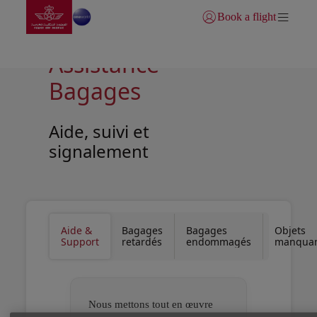
Aller à la page accueil
Saut au contenu principal
Book a flight
Se connecter | S’inscrire)
Assistance
Bagages
Aide, suivi et
signalement
Open in a new window
Open in a new window
Aide &
Bagages
Bagages
Objets
Support
retardés
endommagés
manqua
Nous mettons tout en œuvre