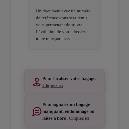
Un document avec un numéro
de référence vous sera remis,
vous permettant de suivre
l’évolution de votre dossier en
toute transparence.
Open in a new window
Open in a new window
Open in a new window
Pour localiser votre bagage.
Cliquez ici
Pour signaler un bagage
manquant, endommagé ou
laissé à bord.
Cliquez ici