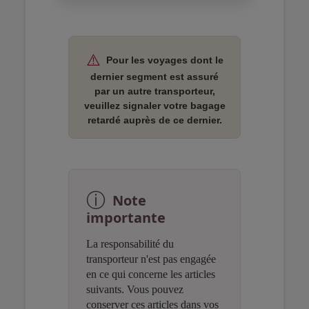
Open in a new window
Open in a new window
Open in a new window
⚠️
Pour les voyages dont le
dernier segment est assuré
par un autre transporteur,
veuillez signaler votre bagage
retardé auprès de ce dernier.
Open in a new window
Open in a new window
Open in a new window
ⓘ
Note
importante
La responsabilité du
transporteur n'est pas engagée
en ce qui concerne les articles
suivants. Vous pouvez
conserver ces articles dans vos