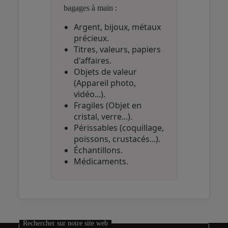
bagages à main :
Argent, bijoux, métaux
précieux.
Titres, valeurs, papiers
d'affaires.
Objets de valeur
(Appareil photo,
vidéo...).
Fragiles (Objet en
cristal, verre...).
Périssables (coquillage,
poissons, crustacés...).
Échantillons.
Médicaments.
Open in a new window
Open in a new window
Open in a new window
Rechercher sur notre site web