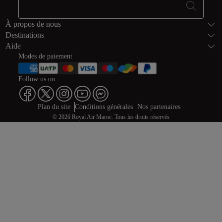
Bas de page Pl
À propos de nous
Destinations
Aide
Modes de paiement
Follow us on
Web map links
$Title.getData()
Plan du site
Conditions générales
Nos partenaires
© 2026 Royal Air Maroc. Tous les droits réservés